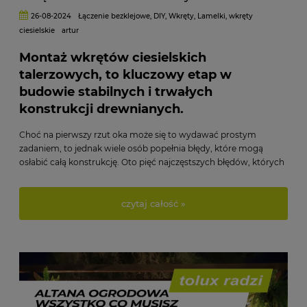
26-08-2024
Łączenie bezklejowe
,
DIY
,
Wkręty
,
Lamelki
,
wkręty
ciesielskie
artur
Montaż wkrętów ciesielskich
talerzowych, to kluczowy etap w
budowie stabilnych i trwałych
konstrukcji drewnianych.
Choć na pierwszy rzut oka może się to wydawać prostym
zadaniem, to jednak wiele osób popełnia błędy, które mogą
osłabić całą konstrukcję. Oto pięć najczęstszych błędów, których
należy unikać, aby zapewnić solidność i długowieczność Twoich
projektów.
czytaj całość »