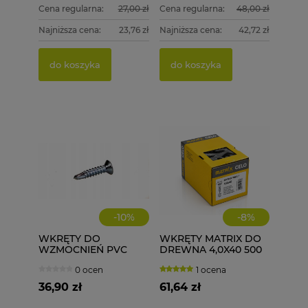
Cena regularna:
27,00 zł
Cena regularna:
48,00 zł
Najniższa cena:
23,76 zł
Najniższa cena:
42,72 zł
PGB 
WKRĘT
DREWN
4,0X50
do koszyka
do koszyka
15,00 
79,99
Cena re
do k
Najniżs
do k
-
10
%
-
8
%
WKRĘTY DO
WKRĘTY MATRIX DO
WZMOCNIEŃ PVC
DREWNA 4,0X40 500
ECOLINE WD 3,9X19
szt. 4x40
0 ocen
1 ocena
1000 szt.
36,90 zł
61,64 zł