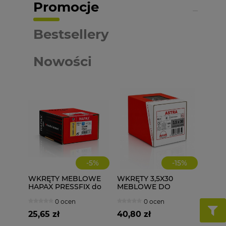
Promocje
Bestsellery
Nowości
-
5
%
-
15
%
WKRĘTY MEBLOWE
WKRĘTY 3,5X30
HAPAX PRESSFIX do
MEBLOWE DO
łączenia korpusów
DREWNA 1000 szt.
0 ocen
0 ocen
4x30 200 szt.
ściągające
25,65 zł
40,80 zł