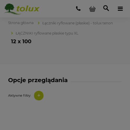
Strona główna
Łączniki ryflowane (płaskie) - tolux tenon
ŁĄCZNIKI ryflowane płaskie typu XL
12 x 100
Opcje przeglądania
+
Aktywne filtry: