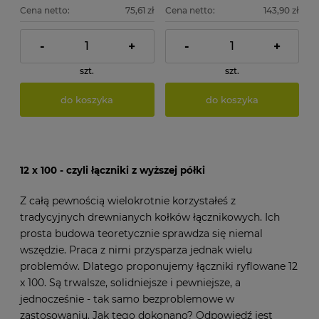
Cena netto:
75,61 zł
Cena netto:
143,90 zł
-
+
-
+
szt.
szt.
do koszyka
do koszyka
12 x 100 - czyli łączniki z wyższej półki
Z całą pewnością wielokrotnie korzystałeś z
tradycyjnych drewnianych kołków łącznikowych. Ich
prosta budowa teoretycznie sprawdza się niemal
wszędzie. Praca z nimi przysparza jednak wielu
problemów. Dlatego proponujemy łączniki ryflowane 12
x 100. Są trwalsze, solidniejsze i pewniejsze, a
jednocześnie - tak samo bezproblemowe w
zastosowaniu. Jak tego dokonano? Odpowiedź jest