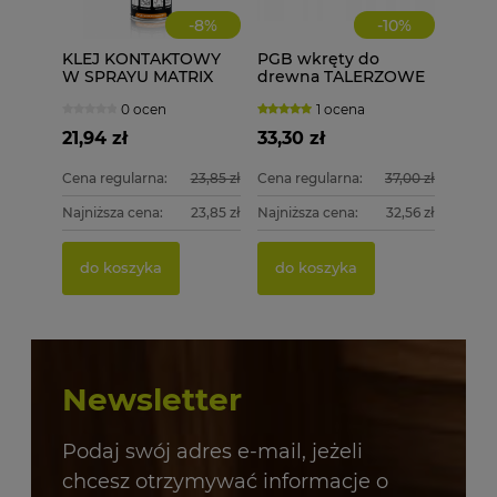
-
8
%
-
10
%
KLEJ KONTAKTOWY
PGB wkręty do
W SPRAYU MATRIX
drewna TALERZOWE
POWER GLUE DO
CZARNE 8x50 mm 50
0 ocen
1 ocena
LAMINATÓW MDF
szt. + BIT
PCV OBRZEŻA
21,94 zł
33,30 zł
Cena regularna:
23,85 zł
Cena regularna:
37,00 zł
Najniższa cena:
23,85 zł
Najniższa cena:
32,56 zł
do koszyka
do koszyka
Newsletter
Podaj swój adres e-mail, jeżeli
chcesz otrzymywać informacje o