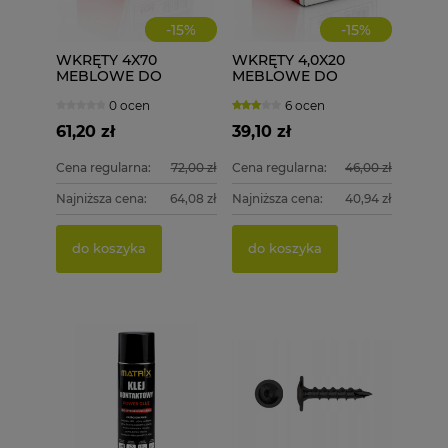
-
15
%
-
15
%
WKRĘTY 4X70
WKRĘTY 4,0X20
MEBLOWE DO
MEBLOWE DO
DREWNA ASTRA 200
DREWNA 1000 szt.
0 ocen
6 ocen
szt.
4x20
61,20 zł
39,10 zł
Cena regularna:
72,00 zł
Cena regularna:
46,00 zł
Najniższa cena:
64,08 zł
Najniższa cena:
40,94 zł
PGB 
WKRĘT
DREWN
4,0X50
do koszyka
do koszyka
15,00 
79,99
Cena re
do k
Najniżs
do k