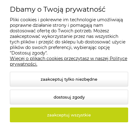
Dbamy o Twoją prywatność
Pliki cookies i pokrewne im technologie umożliwiają
Moje konto
poprawne działanie strony i pomagają nam
dostosować ofertę do Twoich potrzeb. Możesz
zaakceptować wykorzystanie przez nas wszystkich
Płatności i dostawa
tych plików i przejść do sklepu lub dostosować użycie
plików do swoich preferencji, wybierając opcję
"Dostosuj zgody".
Informacje
Więcej o plikach cookies przeczytasz w naszej Polityce
prywatności.
O nas
zaakceptuj tylko niezbędne
dostosuj zgody
© 2026 tolux.pl. Wszelkie prawa zastrzeżone.
zaakceptuj wszystkie
Styl graficzny i aplikacje ShopGadget.pl
Sklep
internetowy Shoper.pl