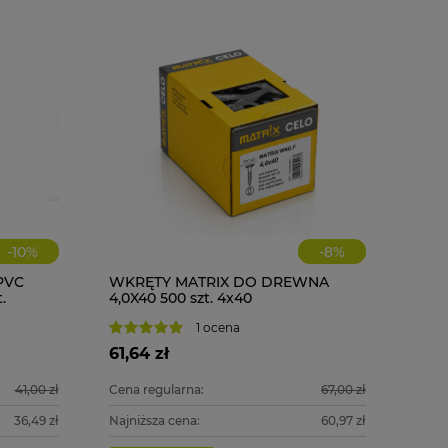
-
10
%
-
8
%
PVC
WKRĘTY MATRIX DO DREWNA
.
4,0X40 500 szt. 4x40
PGB WKR
DREWNA 2
1 ocena
61,64 zł
15,00 zł
41,00 zł
Cena regularna:
67,00 zł
36,49 zł
Najniższa cena:
60,97 zł
do kosz