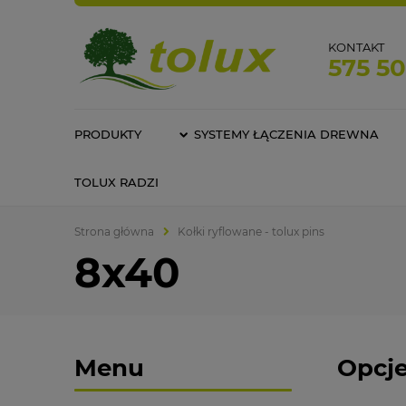
KONTAKT
575 5
PRODUKTY
SYSTEMY ŁĄCZENIA DREWNA
TOLUX RADZI
Strona główna
Kołki ryflowane - tolux pins
8x40
Menu
Opcje