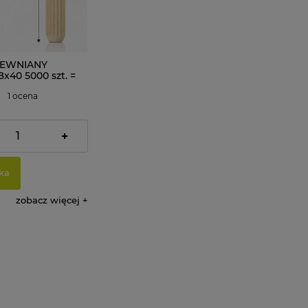
REWNIANY
40 5000 szt. =
g
1 ocena
+
166,67 zł
ka
zobacz więcej