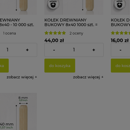
REWNIANY
KOŁEK DREWNIANY
KOŁEK 
40 - 10 000 szt.
BUKOWY 8x40 1000 szt. =
BUKOWY 8
1,33 kg
334g
1 ocena
2 oceny
44,00 zł
16,00 zł
+
-
+
-
290,24 zł
Cena netto:
35,77 zł
Cena netto
ka
do koszyka
do kos
zobacz więcej
zobacz więcej