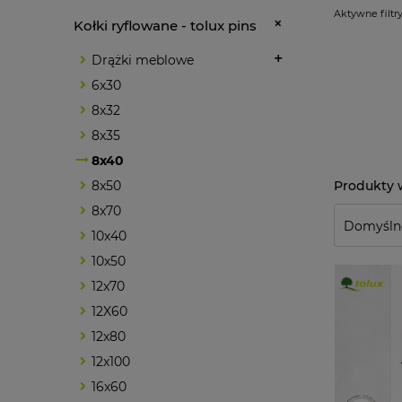
Aktywne filtry
Kołki ryflowane - tolux pins
Drążki meblowe
6x30
8x32
8x35
8x40
8x50
8x70
10x40
10x50
12x70
12X60
12x80
12x100
16x60