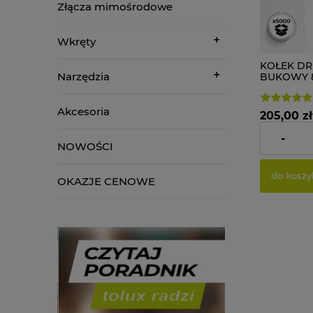
Złącza mimośrodowe
Wkręty
KOŁEK D
Narzędzia
BUKOWY 8x
ok. 6,65 k
Akcesoria
205,00 zł
-
Cena netto:
NOWOŚCI
do koszy
OKAZJE CENOWE