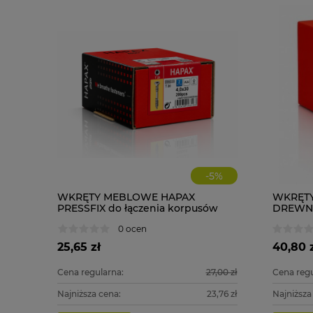
-
5
%
WKRĘTY MEBLOWE HAPAX
WKRĘTY
PRESSFIX do łączenia korpusów
DREWNA 
4x30 200 szt. ściągające
0 ocen
25,65 zł
40,80 
Cena regularna:
27,00 zł
Cena regu
Najniższa cena:
23,76 zł
Najniższa