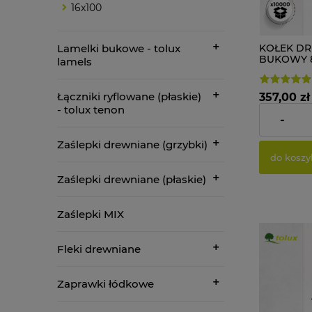
16x100
KOŁEK D
Lamelki bukowe - tolux
BUKOWY 8x
lamels
Łączniki ryflowane (płaskie)
357,00 zł
- tolux tenon
-
Cena netto:
Zaślepki drewniane (grzybki)
do koszy
Zaślepki drewniane (płaskie)
Zaślepki MIX
Fleki drewniane
Zaprawki łódkowe