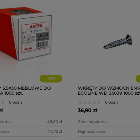
-
15
%
 3,5X30 MEBLOWE DO
WKRĘTY DO WZMOCNIEŃ 
1000 szt.
ECOLINE WD 3,9X19 1000 szt
0 ocen
0 ocen
zł
36,90 zł
larna:
48,00 zł
Cena regularna:
 cena:
42,72 zł
Najniższa cena: