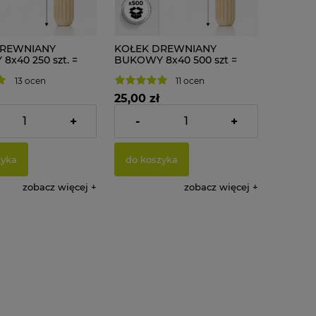
DREWNIANY
KOŁEK DREWNIANY
x40 250 szt. =
BUKOWY 8x40 500 szt =
668g
13 ocen
11 ocen
25,00 zł
+
-
+
:
13,01 zł
Cena netto:
20,33 zł
zyka
do koszyka
zobacz więcej
zobacz więcej