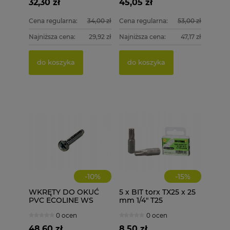
32,30 zł
45,05 zł
Cena regularna:
34,00 zł
Cena regularna:
53,00 zł
Najniższa cena:
29,92 zł
Najniższa cena:
47,17 zł
PGB 
WKRĘT
DREWN
4,0X50
do koszyka
do koszyka
15,00 
79,99
Cena re
do k
Najniżs
do k
-
10
%
-
15
%
WKRĘTY DO OKUĆ
5 x BIT torx TX25 x 25
PVC ECOLINE WS
mm 1/4" T25
4,1X35 1000 szt.
0 ocen
0 ocen
48,60 zł
8,50 zł