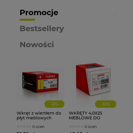
Promocje
Bestsellery
Nowości
-
5
%
-
15
%
Wkręt z wiertłem do
WKRĘTY 4,0X25
płyt meblowych
MEBLOWE DO
konfirmat 4x60
DREWNA 1000 szt.
0 ocen
0 ocen
HAPAX 200 szt. + BIT
4x25
Tx20