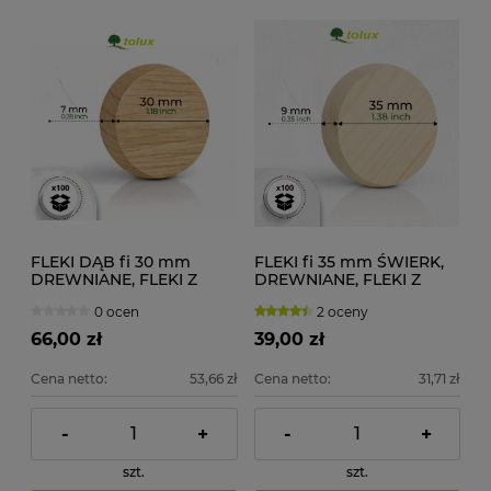
FLEKI DĄB fi 30 mm
FLEKI fi 35 mm ŚWIERK,
DREWNIANE, FLEKI Z
DREWNIANE, FLEKI Z
DESKI 100 szt.
DESKI 100 szt.
0 ocen
2 oceny
66,00 zł
39,00 zł
Cena netto:
53,66 zł
Cena netto:
31,71 zł
-
+
-
+
szt.
szt.