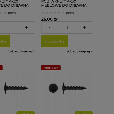
ĘTY 4X20
PGB WKRĘTY 4X30
E DO DREWNA
MEBLOWE DO DREWNA
500 szt.
0 ocen
0 ocen
26,00 zł
+
-
+
:
14,63 zł
Cena netto:
21,14 zł
zyka
do koszyka
zobacz więcej
zobacz więcej
A
PROMOCJA
-
10
%
-
10
%