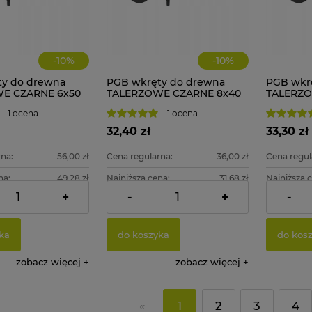
-
10
%
-
10
%
ty do drewna
PGB wkręty do drewna
PGB wkr
E CZARNE 6x50
TALERZOWE CZARNE 8x40
TALERZO
. + BIT
mm 50 szt. + BIT
mm 50 szt
1 ocena
1 ocena
32,40 zł
33,30 zł
na:
56,00 zł
Cena regularna:
36,00 zł
Cena regul
na:
49,28 zł
Najniższa cena:
31,68 zł
Najniższa 
+
-
+
-
40,98 zł
Cena netto:
26,34 zł
Cena netto
ka
do koszyka
do kos
zobacz więcej
zobacz więcej
«
1
2
3
4