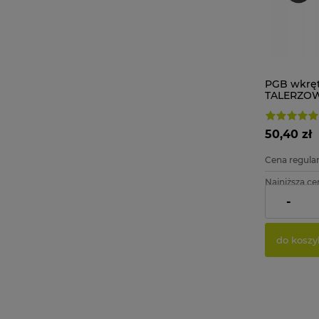
PGB wkrę
TALERZOW
mm 100 szt
50,40 zł
Cena regular
Najniższa ce
-
Cena netto:
do koszy