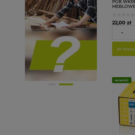
PGB WKRĘ
MEBLOWE
PŁYT 500 s
22,00 zł
-
Cena netto:
do koszy
NOWOŚĆ