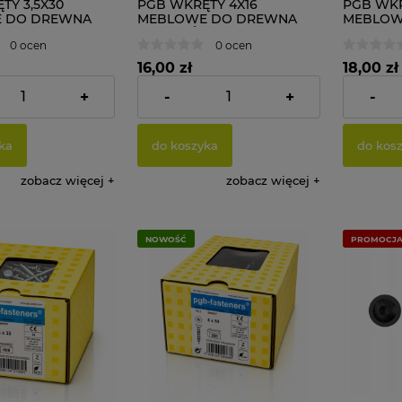
TY 3,5X30
PGB WKRĘTY 4X16
PGB WKR
 DO DREWNA
MEBLOWE DO DREWNA
MEBLOW
zt.
ZAWIASÓW 500 szt.
500 szt.
0 ocen
0 ocen
16,00 zł
18,00 zł
+
-
+
-
17,89 zł
Cena netto:
13,01 zł
Cena netto
ka
do koszyka
do kos
zobacz więcej
zobacz więcej
NOWOŚĆ
PROMOCJ