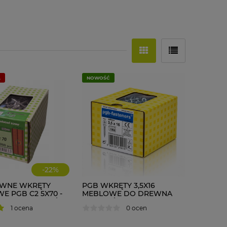
A
NOWOŚĆ
-
22
%
EWNE WKRĘTY
PGB WKRĘTY 3,5X16
E PGB C2 5X70 -
MEBLOWE DO DREWNA
 + BIT DO TARASÓW
ZAWIASÓW 1000 szt.
1 ocena
0 ocen