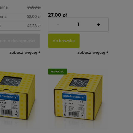
arna:
67,00 zł
27,00 zł
cena:
52,00 zł
-
+
:
42,28 zł
Cena netto:
21,95 zł
om o dostępności
do koszyka
zobacz więcej
zobacz więcej
NOWOŚĆ