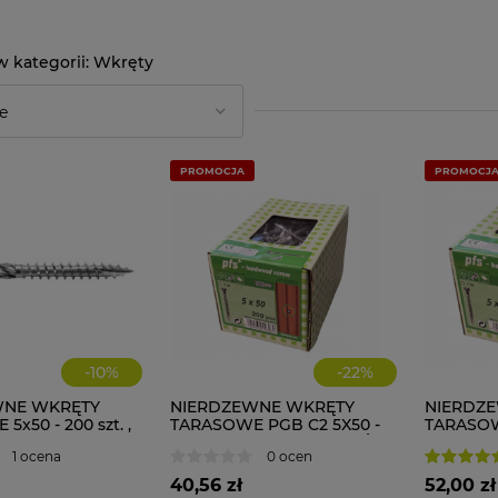
Wkręty
PROMOCJA
PROMOCJ
-
10
%
-
22
%
WNE WKRĘTY
NIERDZEWNE WKRĘTY
NIERDZ
x50 - 200 szt. ,
TARASOWE PGB C2 5X50 -
TARASOW
0x50
200 szt. + BIT DO TARASÓW
200 szt.
1 ocena
0 ocen
DESKI
DESKI
40,56 zł
52,00 zł