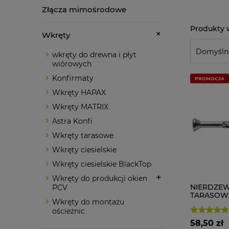
Złącza mimośrodowe
Wkręty
wkręty do drewna i płyt
wiórowych
Konfirmaty
PROMOCJA
Wkręty HAPAX
Wkręty MATRIX
Astra Konfi
Wkręty tarasowe
Wkręty ciesielskie
Wkręty ciesielskie BlackTop
Wkręty do produkcji okien
NIERDZE
PCV
TARASOWE 5
Wkręty do montażu
TERRAS 5,
ościeżnic
58,50 zł