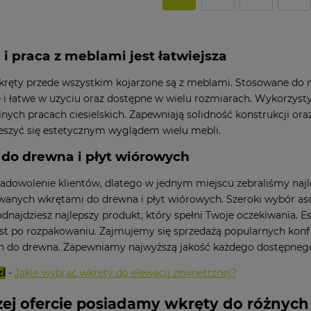
 i praca z meblami jest łatwiejsza
kręty przede wszystkim kojarzone są z meblami. Stosowane do
 i łatwe w użyciu oraz dostępne w wielu rozmiarach. Wykorzyst
lnych pracach ciesielskich. Zapewniają solidność konstrukcji or
eszyć się estetycznym wyglądem wielu mebli.
do drewna i płyt wiórowych
dowolenie klientów, dlatego w jednym miejscu zebraliśmy najl
wanych wkrętami do drewna i płyt wiórowych. Szeroki wybór aso
odnajdziesz najlepszy produkt, który spełni Twoje oczekiwania. 
t po rozpakowaniu. Zajmujemy się sprzedażą popularnych konfi
 do drewna. Zapewniamy najwyższą jakość każdego dostępneg
zi
-
Jakie wybrać wkręty do elewacji zewnętrznej?
ej ofercie posiadamy wkręty do różnych