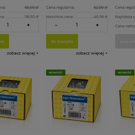
na:
65,00 zł
Cena regularna:
52,00 zł
Cena regul
na:
58,50 zł
Najniższa cena:
40,56 zł
Najniższa 
+
-
+
47,56 zł
Cena netto:
32,98 zł
Cena netto
ka
do koszyka
powiad
zobacz więcej
zobacz więcej
NOWOŚĆ
NOWOŚĆ