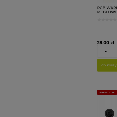
PGB WKRĘ
MEBLOWE
500 szt.
28,00 zł
-
Cena netto:
do koszy
PROMOCJA