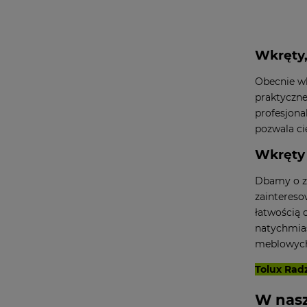
Wkręty,
Obecnie w
praktyczne
profesjona
pozwala ci
Wkręty 
Dbamy o za
zaintereso
łatwością 
natychmias
meblowych
Tolux Rad
W nasz