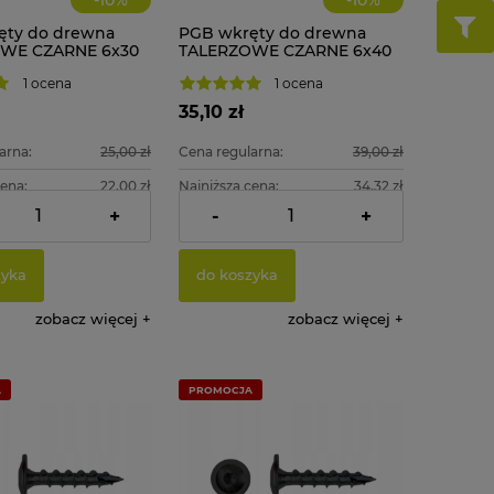
ęty do drewna
PGB wkręty do drewna
WE CZARNE 6x30
TALERZOWE CZARNE 6x40
t. + BIT
mm 100 szt. + BIT
1 ocena
1 ocena
35,10 zł
arna:
25,00 zł
Cena regularna:
39,00 zł
cena:
22,00 zł
Najniższa cena:
34,32 zł
+
-
+
:
18,29 zł
Cena netto:
28,54 zł
zyka
do koszyka
zobacz więcej
zobacz więcej
A
PROMOCJA