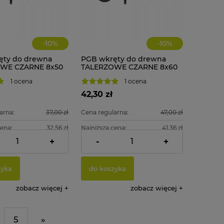
-
10
%
-
10
%
ęty do drewna
PGB wkręty do drewna
WE CZARNE 8x50
TALERZOWE CZARNE 8x60
. + BIT
mm 50 szt. + BIT
1 ocena
1 ocena
42,30 zł
arna:
37,00 zł
Cena regularna:
47,00 zł
cena:
32,56 zł
Najniższa cena:
41,36 zł
+
-
+
:
27,07 zł
Cena netto:
34,39 zł
zyka
do koszyka
zobacz więcej
zobacz więcej
5
»