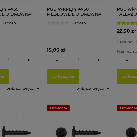
TY 4X35
PGB WKRĘTY 4X50
PGB wkr
 DO DREWNA
MEBLOWE DO DREWNA
TALERZO
200 szt.
mm 100 sz
0 ocen
0 ocen
22,50 zł
Cena regul
15,00 zł
Najniższa 
+
-
+
-
22,76 zł
Cena netto:
12,20 zł
Cena netto
ka
do koszyka
do kos
zobacz więcej
zobacz więcej
PROMOCJA
PROMOCJ