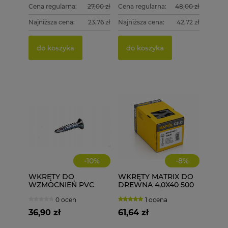
Cena regularna:
27,00 zł
Cena regularna:
48,00 zł
Najniższa cena:
23,76 zł
Najniższa cena:
42,72 zł
PGB 
WKRĘT
DREWN
4,0X50
do koszyka
do koszyka
15,00 
79,99
Cena re
do k
Najniżs
do k
-
10
%
-
8
%
WKRĘTY DO
WKRĘTY MATRIX DO
WZMOCNIEŃ PVC
DREWNA 4,0X40 500
ECOLINE WD 3,9X19
szt. 4x40
0 ocen
1 ocena
1000 szt.
36,90 zł
61,64 zł