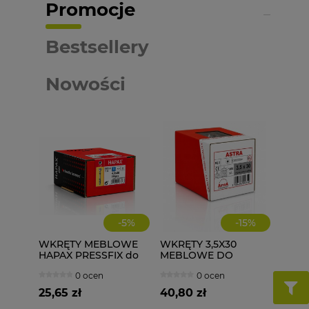
Promocje
Bestsellery
Nowości
-
5
%
-
15
%
WKRĘTY MEBLOWE
WKRĘTY 3,5X30
HAPAX PRESSFIX do
MEBLOWE DO
łączenia korpusów
DREWNA 1000 szt.
0 ocen
0 ocen
4x30 200 szt.
ściągające
25,65 zł
40,80 zł