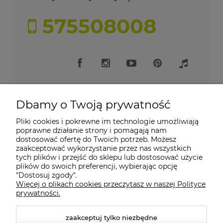
575508008
Dbamy o Twoją prywatność
Pliki cookies i pokrewne im technologie umożliwiają
Moje konto
poprawne działanie strony i pomagają nam
dostosować ofertę do Twoich potrzeb. Możesz
zaakceptować wykorzystanie przez nas wszystkich
Płatności i dostawa
tych plików i przejść do sklepu lub dostosować użycie
plików do swoich preferencji, wybierając opcję
"Dostosuj zgody".
Informacje
Więcej o plikach cookies przeczytasz w naszej Polityce
prywatności.
O nas
zaakceptuj tylko niezbędne