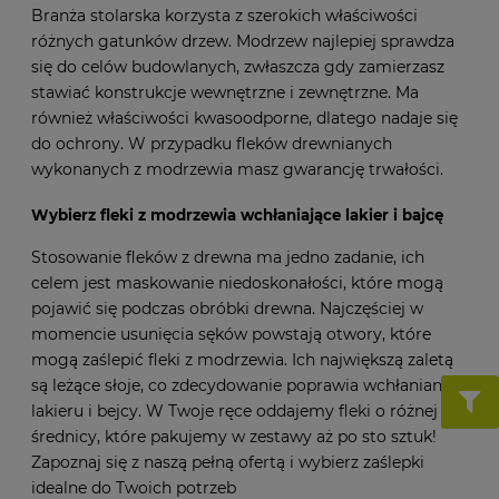
Branża stolarska korzysta z szerokich właściwości
różnych gatunków drzew. Modrzew najlepiej sprawdza
się do celów budowlanych, zwłaszcza gdy zamierzasz
stawiać konstrukcje wewnętrzne i zewnętrzne. Ma
również właściwości kwasoodporne, dlatego nadaje się
do ochrony. W przypadku fleków drewnianych
wykonanych z modrzewia masz gwarancję trwałości.
Wybierz fleki z modrzewia wchłaniające lakier i
bajcę
Stosowanie fleków z drewna ma jedno zadanie, ich
celem jest maskowanie niedoskonałości, które mogą
pojawić się podczas obróbki drewna. Najczęściej w
momencie usunięcia sęków powstają otwory, które
mogą zaślepić fleki z modrzewia. Ich największą zaletą
są leżące słoje, co zdecydowanie poprawia wchłanianie
lakieru i bejcy. W Twoje ręce oddajemy fleki o różnej
średnicy, które pakujemy w zestawy aż po sto sztuk!
Zapoznaj się z naszą pełną ofertą i wybierz zaślepki
idealne do Twoich potrzeb