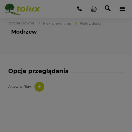
Strona główna
Fleki drewniane
Fleki z deski
Modrzew
Opcje przeglądania
+
Aktywne filtry: