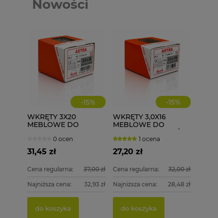
Nowości
-
15
%
-
15
%
WKRĘTY 3X20
WKRĘTY 3,0X16
MEBLOWE DO
MEBLOWE DO
DREWNA I PŁYT 1000
DREWNA ZAWIASÓW
0 ocen
1 ocena
szt. ASTRA
1000 szt. 3x16
31,45 zł
27,20 zł
Cena regularna:
37,00 zł
Cena regularna:
32,00 zł
Najniższa cena:
32,93 zł
Najniższa cena:
28,48 zł
PGB 
WKRĘT
DREWN
4,0X50
do koszyka
do koszyka