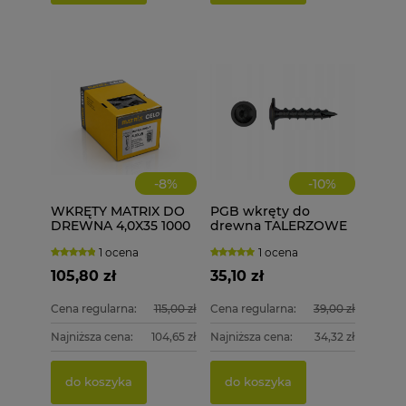
15,00 
79,99
Cena re
do k
Najniżs
do k
-
8
%
-
10
%
WKRĘTY MATRIX DO
PGB wkręty do
DREWNA 4,0X35 1000
drewna TALERZOWE
szt. 4x35
CZARNE 6x40 mm 100
1 ocena
1 ocena
szt. + BIT
105,80 zł
35,10 zł
Cena regularna:
115,00 zł
Cena regularna:
39,00 zł
Najniższa cena:
104,65 zł
Najniższa cena:
34,32 zł
do koszyka
do koszyka