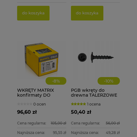
PGB 
WKRĘT
DREWN
4,0X50
do koszyka
do koszyka
15,00 
79,99
Cena re
do k
Najniżs
do k
-
8
%
-
10
%
WKRĘTY MATRIX
PGB wkręty do
konfirmaty DO
drewna TALERZOWE
DREWNA 4,0X60 400
CZARNE 6x50 mm 100
0 ocen
1 ocena
szt. 4x60
szt. + BIT
96,60 zł
50,40 zł
Cena regularna:
105,00 zł
Cena regularna:
56,00 zł
Najniższa cena:
95,55 zł
Najniższa cena:
49,28 zł