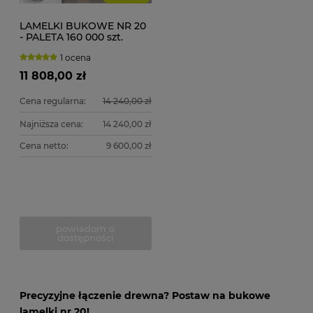
LAMELKI BUKOWE NR 20
- PALETA 160 000 szt.
1 ocena
11 808,00 zł
Cena regularna:
14 240,00 zł
Najniższa cena:
14 240,00 zł
Cena netto:
9 600,00 zł
powiadom o
dostępności
Precyzyjne łączenie drewna? Postaw na bukowe
lamelki nr 20!