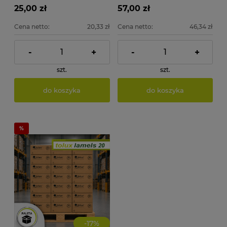
25,00 zł
57,00 zł
Cena netto:
20,33 zł
Cena netto:
46,34 zł
-
+
-
+
szt.
szt.
do koszyka
do koszyka
-
17
%