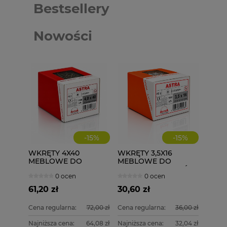
Bestsellery
Nowości
-
15
%
-
15
%
WKRĘTY 4X40
WKRĘTY 3,5X16
MEBLOWE DO
MEBLOWE DO
DREWNA ASTRA 1000
DREWNA ZAWIASÓW
0 ocen
0 ocen
szt.
1000 szt.
61,20 zł
30,60 zł
Cena regularna:
72,00 zł
Cena regularna:
36,00 zł
Najniższa cena:
64,08 zł
Najniższa cena:
32,04 zł