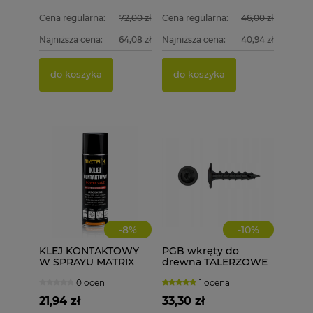
Cena regularna:
72,00 zł
Cena regularna:
46,00 zł
Najniższa cena:
64,08 zł
Najniższa cena:
40,94 zł
do koszyka
do koszyka
-
8
%
-
10
%
KLEJ KONTAKTOWY
PGB wkręty do
W SPRAYU MATRIX
drewna TALERZOWE
POWER GLUE DO
CZARNE 8x50 mm 50
0 ocen
1 ocena
LAMINATÓW MDF
szt. + BIT
PCV OBRZEŻA
21,94 zł
33,30 zł