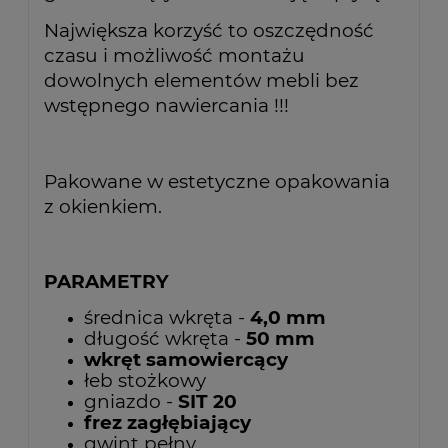
Największa korzyść to oszczędność
czasu i możliwość montażu
dowolnych elementów mebli bez
wstępnego nawiercania !!!
Pakowane w estetyczne opakowania
z okienkiem.
PARAMETRY
średnica wkręta -
4,0 mm
długość wkręta -
50 mm
wkręt samowiercący
łeb stożkowy
gniazdo -
SIT 20
frez zagłębiający
gwint pełny