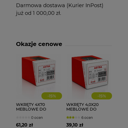
Darmowa dostawa (Kurier InPost)
już od 1 000,00 zł.
Okazje cenowe
-
15
%
-
15
%
WKRĘTY 4X70
WKRĘTY 4,0X20
MEBLOWE DO
MEBLOWE DO
DREWNA ASTRA 200
DREWNA 1000 szt.
0 ocen
6 ocen
szt.
4x20
61,20 zł
39,10 zł