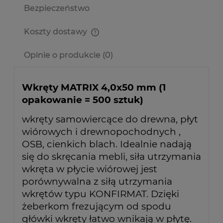
Bezpieczeństwo
Koszty dostawy
Cena nie zawiera ewentualnych kosztów płatności
Opinie o produkcie (0)
Wkręty MATRIX 4,0x50 mm (1
opakowanie = 500 sztuk)
wkręty samowiercące do drewna, płyt
wiórowych i drewnopochodnych ,
OSB, cienkich blach. Idealnie nadają
się do skręcania mebli, siła utrzymania
wkręta w płycie wiórowej jest
porównywalna z siłą utrzymania
wkrętów typu KONFIRMAT. Dzięki
żeberkom frezującym od spodu
główki wkręty łatwo wnikają w płytę.