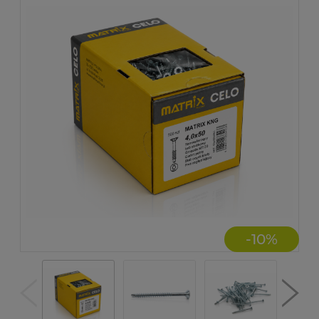
-
10
%