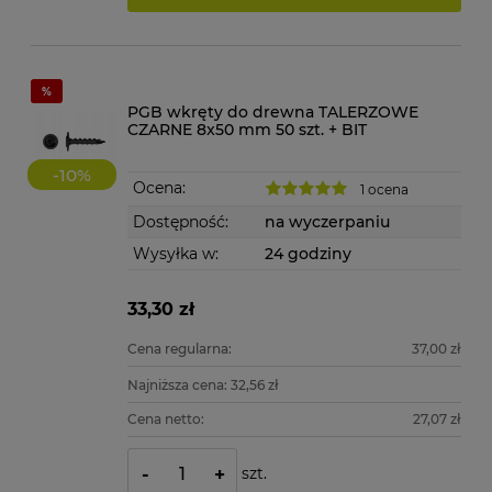
PGB wkręty do drewna TALERZOWE
CZARNE 8x50 mm 50 szt. + BIT
-
10
%
Ocena:
1 ocena
Dostępność:
na wyczerpaniu
Wysyłka w:
24 godziny
33,30 zł
Cena regularna:
37,00 zł
Najniższa cena:
32,56 zł
Cena netto:
27,07 zł
szt.
-
+