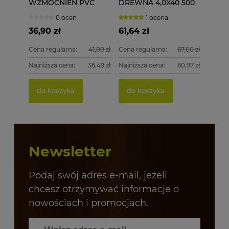
WZMOCNIEŃ PVC
DREWNA 4,0X40 500
ECOLINE WD 3,9X19
szt. 4x40
0 ocen
1 ocena
1000 szt.
36,90 zł
61,64 zł
Cena regularna:
41,00 zł
Cena regularna:
67,00 zł
Najniższa cena:
36,49 zł
Najniższa cena:
60,97 zł
do koszyka
do koszyka
Newsletter
Podaj swój adres e-mail, jeżeli
chcesz otrzymywać informacje o
nowościach i promocjach.