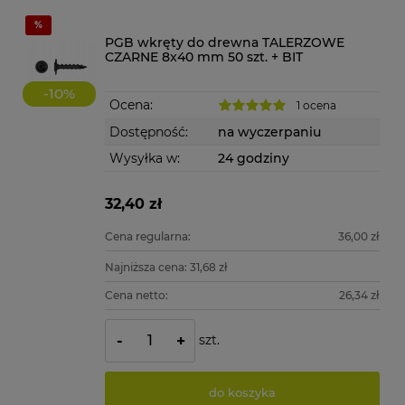
PGB wkręty do drewna TALERZOWE
CZARNE 8x40 mm 50 szt. + BIT
-
10
%
Ocena:
1 ocena
Dostępność:
na wyczerpaniu
Wysyłka w:
24 godziny
32,40 zł
Cena regularna:
36,00 zł
Najniższa cena:
31,68 zł
Cena netto:
26,34 zł
szt.
-
+
do koszyka