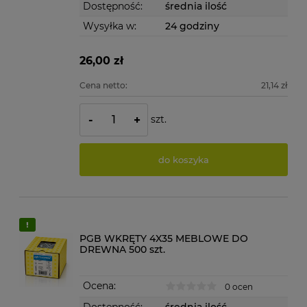
Dostępność:
średnia ilość
Wysyłka w:
24 godziny
26,00 zł
Cena netto:
21,14 zł
szt.
-
+
do koszyka
PGB WKRĘTY 4X35 MEBLOWE DO
DREWNA 500 szt.
Ocena:
0 ocen
Dostępność:
średnia ilość