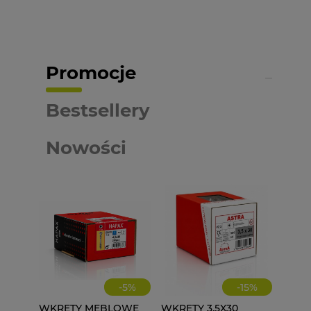
Promocje
Bestsellery
Nowości
-
5
%
-
15
%
WKRĘTY MEBLOWE
WKRĘTY 3,5X30