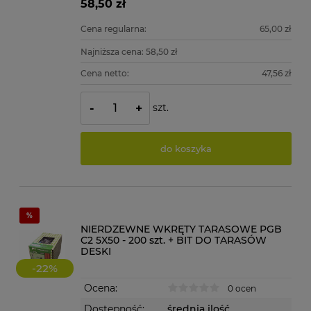
58,50 zł
Cena regularna:
65,00 zł
Najniższa cena:
58,50 zł
Cena netto:
47,56 zł
szt.
-
+
do koszyka
NIERDZEWNE WKRĘTY TARASOWE PGB
C2 5X50 - 200 szt. + BIT DO TARASÓW
DESKI
-
22
%
Ocena:
0 ocen
Dostępność:
średnia ilość