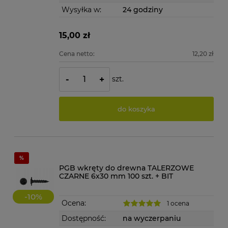
Wysyłka w:
24 godziny
15,00 zł
Cena netto:
12,20 zł
szt.
-
+
do koszyka
PGB wkręty do drewna TALERZOWE
CZARNE 6x30 mm 100 szt. + BIT
-
10
%
Ocena:
1 ocena
Dostępność:
na wyczerpaniu