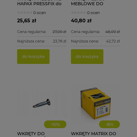
HAPAX PRESSFIX do
MEBLOWE DO
łączenia korpusów
DREWNA 1000 szt.
0 ocen
0 ocen
4x30 200 szt.
ściągające
25,65 zł
40,80 zł
Cena regularna:
27,00 zł
Cena regularna:
48,00 zł
Najniższa cena:
23,76 zł
Najniższa cena:
42,72 zł
PGB 
WKRĘT
DREWN
4,0X50
do koszyka
do koszyka
15,00 
79,99
Cena re
do k
Najniżs
do k
-
10
%
-
8
%
WKRĘTY DO
WKRĘTY MATRIX DO