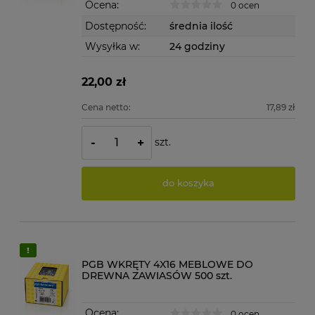
Ocena:
0 ocen
Dostępność:
średnia ilość
Wysyłka w:
24 godziny
22,00 zł
Cena netto:
17,89 zł
szt.
-
+
do koszyka
PGB WKRĘTY 4X16 MEBLOWE DO
DREWNA ZAWIASÓW 500 szt.
Ocena:
0 ocen