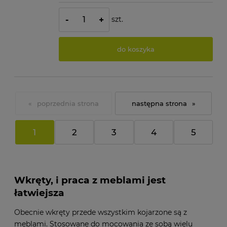
szt.
-
+
do koszyka
«
»
1
2
3
4
5
Wkręty, i praca z meblami jest
łatwiejsza
Obecnie wkręty przede wszystkim kojarzone są z
meblami. Stosowane do mocowania ze sobą wielu