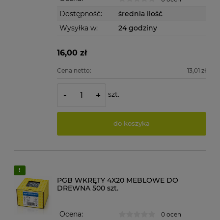
Dostępność:
średnia ilość
Wysyłka w:
24 godziny
16,00 zł
Cena netto:
13,01 zł
szt.
-
+
do koszyka
PGB WKRĘTY 4X20 MEBLOWE DO
DREWNA 500 szt.
Ocena:
0 ocen