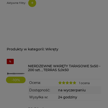
+
Aktywne filtry:
Wkręty
NIERDZEWNE WKRĘTY TARASOWE 5x50 -
200 szt. , TERRAS 5,0x50
-
10
%
Ocena:
1 ocena
Dostępność:
na wyczerpaniu
Wysyłka w:
24 godziny