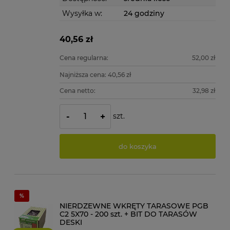
Wysyłka w:
24 godziny
40,56 zł
Cena regularna:
52,00 zł
Najniższa cena:
40,56 zł
Cena netto:
32,98 zł
szt.
-
+
do koszyka
NIERDZEWNE WKRĘTY TARASOWE PGB
C2 5X70 - 200 szt. + BIT DO TARASÓW
DESKI