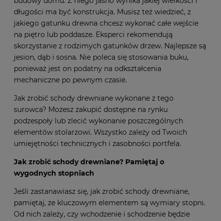
budowy domu. Z niego jasno wynika jakiej wielkości i
długości ma być konstrukcja. Musisz też wiedzieć, z
jakiego gatunku drewna chcesz wykonać całe wejście
na piętro lub poddasze. Eksperci rekomendują
skorzystanie z rodzimych gatunków drzew. Najlepsze są
jesion, dąb i sosna. Nie poleca się stosowania buku,
ponieważ jest on podatny na odkształcenia
mechaniczne po pewnym czasie.
Jak zrobić schody drewniane wykonane z tego
surowca? Możesz zakupić dostępne na rynku
podzespoły lub zlecić wykonanie poszczególnych
elementów stolarzowi. Wszystko zależy od Twoich
umiejętności technicznych i zasobności portfela.
Jak zrobić schody drewniane? Pamiętaj o
wygodnych stopniach
Jeśli zastanawiasz się, jak zrobić schody drewniane,
pamiętaj, że kluczowym elementem są wymiary stopni.
Od nich zależy, czy wchodzenie i schodzenie będzie