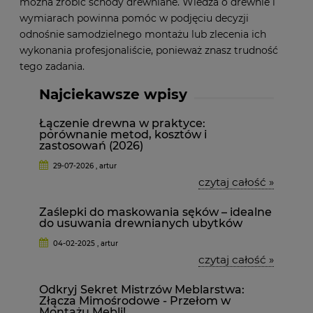
można zrobić schody drewniane. Wiedza o drewnie i
wymiarach powinna pomóc w podjęciu decyzji
odnośnie samodzielnego montażu lub zlecenia ich
wykonania profesjonaliście, ponieważ znasz trudność
tego zadania.
Najciekawsze wpisy
Łączenie drewna w praktyce:
porównanie metod, kosztów i
zastosowań (2026)
29-07-2026 , artur
czytaj całość »
Zaślepki do maskowania sęków – idealne
do usuwania drewnianych ubytków
04-02-2025 , artur
czytaj całość »
Odkryj Sekret Mistrzów Meblarstwa:
Złącza Mimośrodowe - Przełom w
Montażu Mebli!