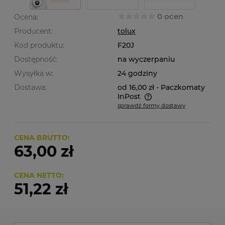
0 ocen
Ocena:
Producent:
tolux
Kod produktu:
F20J
Dostępność:
na wyczerpaniu
Wysyłka w:
24 godziny
Dostawa:
od 16,00 zł
- Paczkomaty
InPost
sprawdź formy dostawy
Cena nie zawiera ewentualnych kosztów płatności
CENA BRUTTO:
63,00 zł
CENA NETTO:
51,22 zł