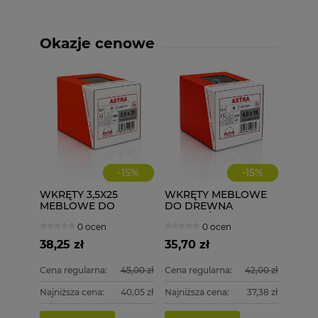
Okazje cenowe
-
15
%
-
15
%
WKRĘTY 3,5X25
WKRĘTY MEBLOWE
MEBLOWE DO
DO DREWNA
DREWNA 1000 szt.
ZAWIASÓW 4,0X16
0 ocen
0 ocen
ASTRA
1000 szt. 4x16
38,25 zł
35,70 zł
Cena regularna:
45,00 zł
Cena regularna:
42,00 zł
Najniższa cena:
40,05 zł
Najniższa cena:
37,38 zł