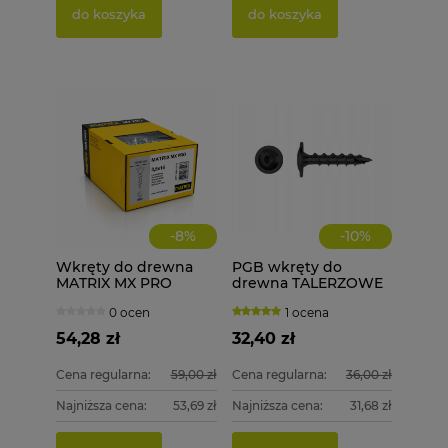
do koszyka
do koszyka
-
8
%
-
10
%
Wkręty do drewna
PGB wkręty do
MATRIX MX PRO
drewna TALERZOWE
3,5x16 łeb
CZARNE 8x40 mm 50
0 ocen
1 ocena
soczewkowy - 1000
szt. + BIT
szt. + BIT MX20
54,28 zł
32,40 zł
Cena regularna:
59,00 zł
Cena regularna:
36,00 zł
Najniższa cena:
53,69 zł
Najniższa cena:
31,68 zł