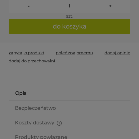
-
+
szt.
do koszyka
zapytaj o produkt
poleć znajomemu
dodaj opinię
dodaj do przechowalni
Opis
Bezpieczeństwo
Koszty dostawy
Cena nie zawiera ewentualnych kosztów płatności
Produkty powiązane