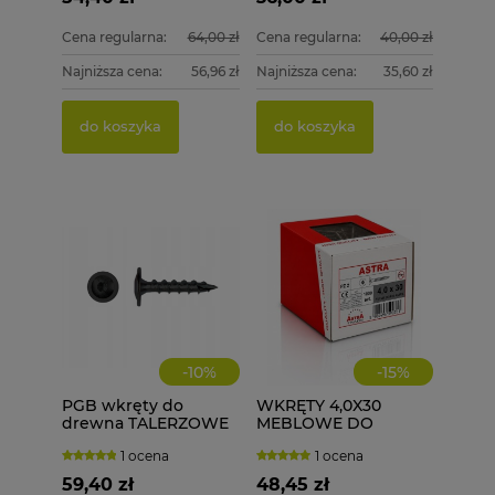
Cena regularna:
64,00 zł
Cena regularna:
40,00 zł
Najniższa cena:
56,96 zł
Najniższa cena:
35,60 zł
do koszyka
do koszyka
-
10
%
-
15
%
PGB wkręty do
WKRĘTY 4,0X30
drewna TALERZOWE
MEBLOWE DO
CZARNE 8x80 mm 50
DREWNA 1000 szt.
1 ocena
1 ocena
szt. + BIT
4x30
59,40 zł
48,45 zł