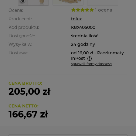
1 ocena
Ocena:
Producent:
tolux
Kod produktu:
K8X405000
Dostępność:
średnia ilość
Wysyłka w:
24 godziny
Dostawa:
od 16,00 zł
- Paczkomaty
InPost
sprawdź formy dostawy
Cena nie zawiera ewentualnych kosztów płatności
CENA BRUTTO:
205,00 zł
CENA NETTO:
166,67 zł