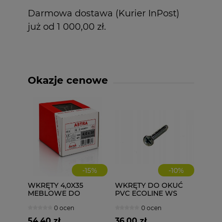
Darmowa dostawa (Kurier InPost)
już od 1 000,00 zł.
Okazje cenowe
-
15
%
-
10
%
WKRĘTY 4,0X35
WKRĘTY DO OKUĆ
MEBLOWE DO
PVC ECOLINE WS
DREWNA 1000 szt.
4,1X25 1000 szt.
0 ocen
0 ocen
4x35
54,40 zł
36,00 zł