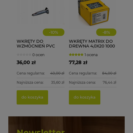
do k
-
10
%
-
8
%
WKRĘTY DO
WKRĘTY MATRIX DO
WZMOCNIEŃ PVC
DREWNA 4,0X20 1000
ECOLINE WD 3,9X16
szt. 4x20
0 ocen
1 ocena
1000 szt.
36,00 zł
77,28 zł
Cena regularna:
40,00 zł
Cena regularna:
84,00 zł
Najniższa cena:
35,60 zł
Najniższa cena:
76,44 zł
do koszyka
do koszyka
Newsletter