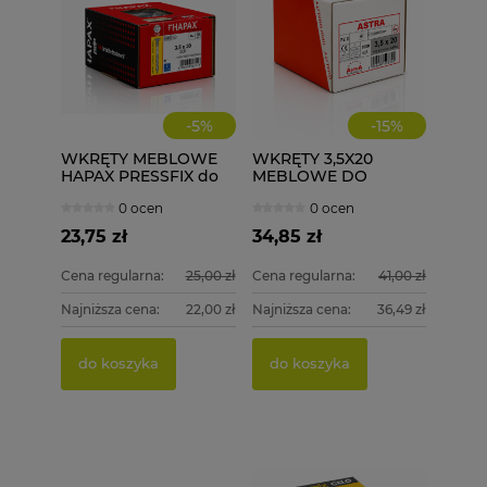
-
5
%
-
15
%
WKRĘTY MEBLOWE
WKRĘTY 3,5X20
HAPAX PRESSFIX do
MEBLOWE DO
łączenia korpusów
DREWNA 1000 szt.
0 ocen
0 ocen
3,5x30 200 szt.
ściągające
23,75 zł
34,85 zł
Cena regularna:
25,00 zł
Cena regularna:
41,00 zł
Najniższa cena:
22,00 zł
Najniższa cena:
36,49 zł
PGB 
WKRĘT
DREWN
4,0X50
do koszyka
do koszyka
15,00 
79,99
Cena re
do k
Najniżs