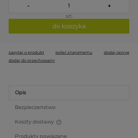
-
+
szt.
do koszyka
zapytaj o produkt
poleć znajomemu
dodaj opinię
dodaj do przechowalni
Opis
Bezpieczeństwo
Koszty dostawy
Cena nie zawiera ewentualnych kosztów płatności
Produkty powiązane