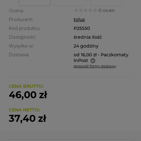
0 ocen
Ocena:
Producent:
tolux
Kod produktu:
P25S50
Dostępność:
średnia ilość
Wysyłka w:
24 godziny
Dostawa:
od 16,00 zł
- Paczkomaty
InPost
sprawdź formy dostawy
Cena nie zawiera ewentualnych kosztów płatności
CENA BRUTTO:
46,00 zł
CENA NETTO:
37,40 zł