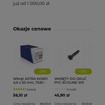
już od 1 000,00 zł.
Okazje cenowe
-
15
%
-
10
%
Wkręt ASTRA KONFI
WKRĘTY DO OKUĆ
4,0 x 50 mm, TX20 -
PVC ECOLINE WS
500 szt. 4x50
4,1X30 1000 szt.
1 ocena
0 ocen
56,10 zł
45,90 zł
Cena regularna:
66,00 zł
Cena regularna:
51,00 zł