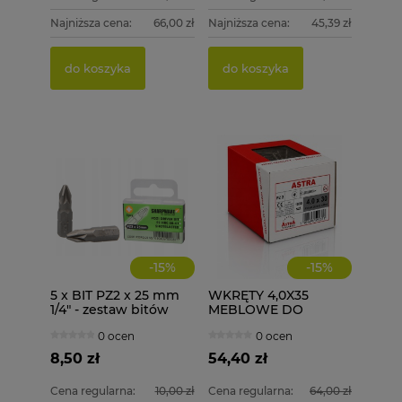
Najniższa cena:
66,00 zł
Najniższa cena:
45,39 zł
do koszyka
do koszyka
-
15
%
-
15
%
5 x BIT PZ2 x 25 mm
WKRĘTY 4,0X35
1/4" - zestaw bitów
MEBLOWE DO
DREWNA 1000 szt.
0 ocen
0 ocen
4x35
8,50 zł
54,40 zł
Cena regularna:
10,00 zł
Cena regularna:
64,00 zł