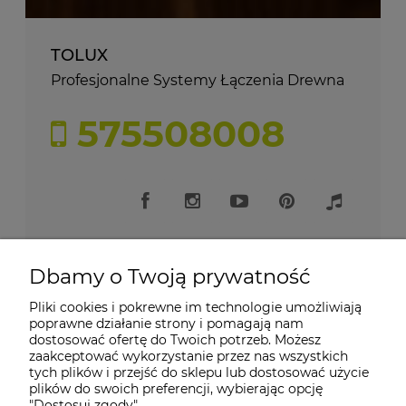
TOLUX
Profesjonalne Systemy Łączenia Drewna
575508008
Dbamy o Twoją prywatność
Pliki cookies i pokrewne im technologie umożliwiają
Moje konto
poprawne działanie strony i pomagają nam
dostosować ofertę do Twoich potrzeb. Możesz
zaakceptować wykorzystanie przez nas wszystkich
Płatności i dostawa
tych plików i przejść do sklepu lub dostosować użycie
plików do swoich preferencji, wybierając opcję
"Dostosuj zgody".