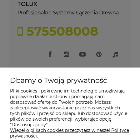
TOLUX
Profesjonalne Systemy Łączenia Drewna
575508008
Dbamy o Twoją prywatność
Pliki cookies i pokrewne im technologie umożliwiają
Moje konto
poprawne działanie strony i pomagają nam
dostosować ofertę do Twoich potrzeb. Możesz
zaakceptować wykorzystanie przez nas wszystkich
Płatności i dostawa
tych plików i przejść do sklepu lub dostosować użycie
plików do swoich preferencji, wybierając opcję
"Dostosuj zgody".
Informacje
Więcej o plikach cookies przeczytasz w naszej Polityce
prywatności.