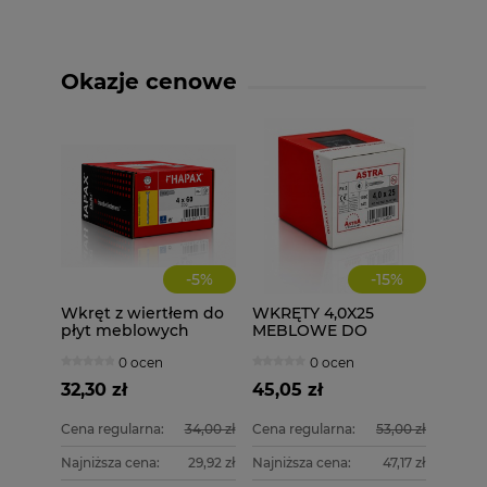
Okazje cenowe
-
5
%
-
15
%
Wkręt z wiertłem do
WKRĘTY 4,0X25
płyt meblowych
MEBLOWE DO
konfirmat 4x60
DREWNA 1000 szt.
0 ocen
0 ocen
HAPAX 200 szt. + BIT
4x25
Tx20
32,30 zł
45,05 zł
Cena regularna:
34,00 zł
Cena regularna:
53,00 zł
Najniższa cena:
29,92 zł
Najniższa cena:
47,17 zł