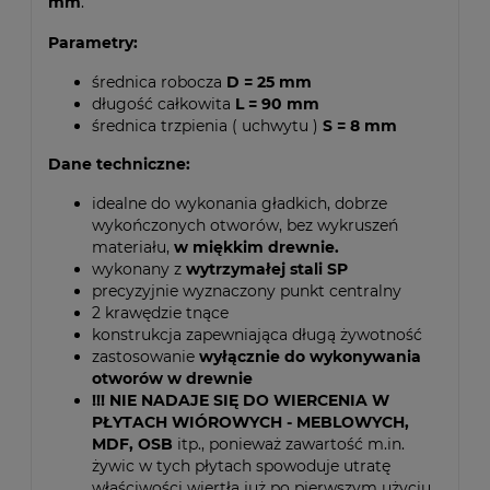
mm
.
Parametry:
średnica robocza
D = 25 mm
długość całkowita
L = 90 mm
średnica trzpienia ( uchwytu )
S = 8 mm
Dane techniczne:
idealne do wykonania gładkich, dobrze
wykończonych otworów, bez wykruszeń
materiału,
w miękkim drewnie.
wykonany z
wytrzymałej stali SP
precyzyjnie wyznaczony punkt centralny
2 krawędzie tnące
konstrukcja zapewniająca długą żywotność
zastosowanie
wyłącznie do wykonywania
otworów w drewnie
!!! NIE NADAJE SIĘ DO WIERCENIA W
PŁYTACH WIÓROWYCH - MEBLOWYCH,
MDF, OSB
itp., ponieważ zawartość m.in.
żywic w tych płytach spowoduje utratę
właściwości wiertła już po pierwszym użyciu