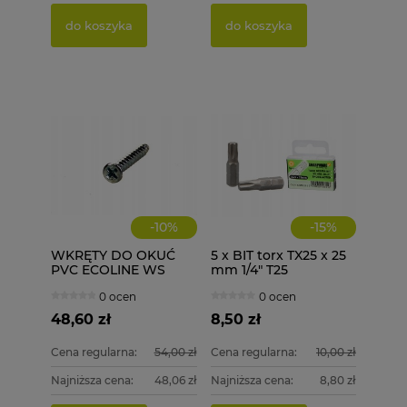
do koszyka
do koszyka
-
10
%
-
15
%
WKRĘTY DO OKUĆ
5 x BIT torx TX25 x 25
PVC ECOLINE WS
mm 1/4" T25
4,1X35 1000 szt.
0 ocen
0 ocen
48,60 zł
8,50 zł
Cena regularna:
54,00 zł
Cena regularna:
10,00 zł
Najniższa cena:
48,06 zł
Najniższa cena:
8,80 zł