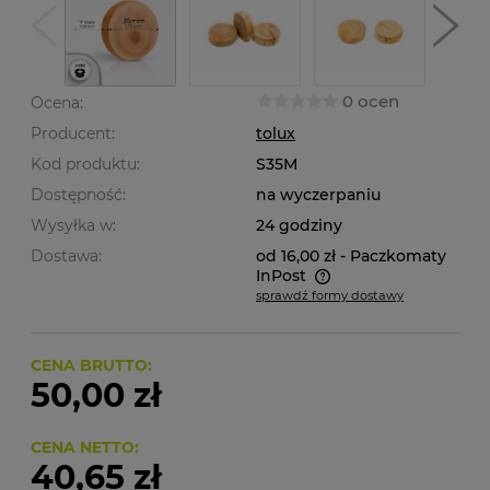
0 ocen
Ocena:
Producent:
tolux
Kod produktu:
S35M
Dostępność:
na wyczerpaniu
Wysyłka w:
24 godziny
Dostawa:
od 16,00 zł
- Paczkomaty
InPost
sprawdź formy dostawy
Cena nie zawiera ewentualnych kosztów płatności
CENA BRUTTO:
50,00 zł
CENA NETTO:
40,65 zł