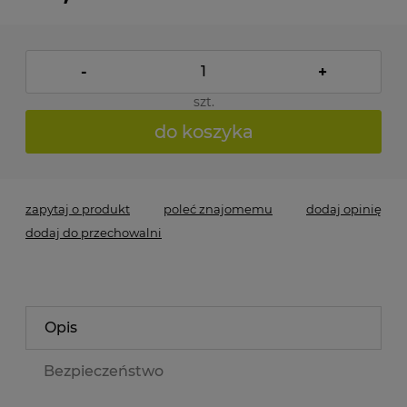
-
+
szt.
do koszyka
zapytaj o produkt
poleć znajomemu
dodaj opinię
dodaj do przechowalni
Opis
Bezpieczeństwo