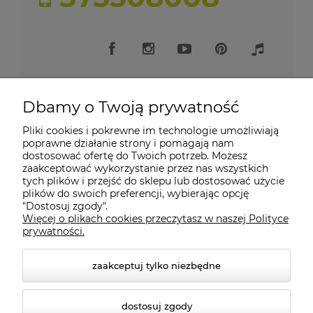
Dbamy o Twoją prywatność
Pliki cookies i pokrewne im technologie umożliwiają
Moje konto
poprawne działanie strony i pomagają nam
dostosować ofertę do Twoich potrzeb. Możesz
zaakceptować wykorzystanie przez nas wszystkich
Płatności i dostawa
tych plików i przejść do sklepu lub dostosować użycie
plików do swoich preferencji, wybierając opcję
"Dostosuj zgody".
Informacje
Więcej o plikach cookies przeczytasz w naszej Polityce
prywatności.
O nas
zaakceptuj tylko niezbędne
dostosuj zgody