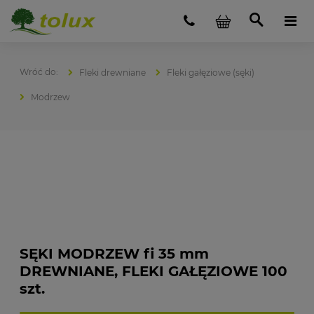
Fleki drewniane
Fleki gałęziowe (sęki)
Modrzew
SĘKI MODRZEW fi 35 mm
DREWNIANE, FLEKI GAŁĘZIOWE 100
szt.