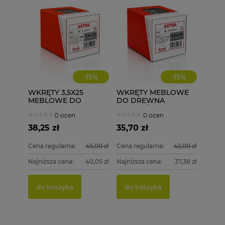
-
15
%
-
15
%
WKRĘTY 3,5X25
WKRĘTY MEBLOWE
MEBLOWE DO
DO DREWNA
DREWNA 1000 szt.
ZAWIASÓW 4,0X16
0 ocen
0 ocen
ASTRA
1000 szt. 4x16
38,25 zł
35,70 zł
Cena regularna:
45,00 zł
Cena regularna:
42,00 zł
Najniższa cena:
40,05 zł
Najniższa cena:
37,38 zł
do koszyka
do koszyka