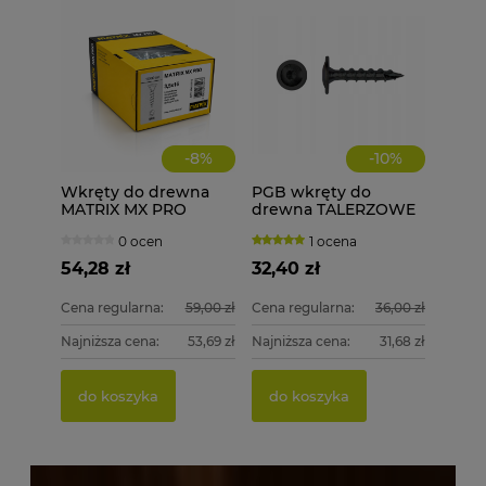
-
8
%
-
10
%
Wkręty do drewna
PGB wkręty do
MATRIX MX PRO
drewna TALERZOWE
3,5x16 łeb
CZARNE 8x40 mm 50
0 ocen
1 ocena
soczewkowy - 1000
szt. + BIT
szt. + BIT MX20
54,28 zł
32,40 zł
Cena regularna:
59,00 zł
Cena regularna:
36,00 zł
Najniższa cena:
53,69 zł
Najniższa cena:
31,68 zł
do koszyka
do koszyka