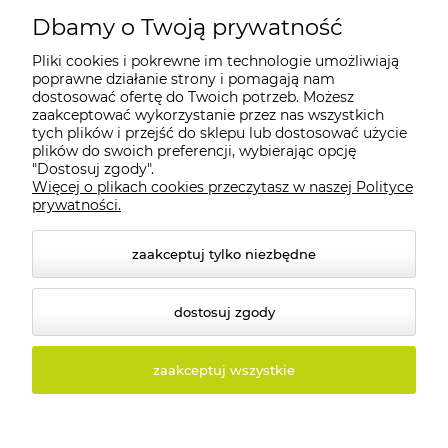
Dbamy o Twoją prywatność
Pliki cookies i pokrewne im technologie umożliwiają
Moje konto
poprawne działanie strony i pomagają nam
dostosować ofertę do Twoich potrzeb. Możesz
zaakceptować wykorzystanie przez nas wszystkich
Płatności i dostawa
tych plików i przejść do sklepu lub dostosować użycie
plików do swoich preferencji, wybierając opcję
"Dostosuj zgody".
Informacje
Więcej o plikach cookies przeczytasz w naszej Polityce
prywatności.
O nas
zaakceptuj tylko niezbędne
dostosuj zgody
© 2026 tolux.pl. Wszelkie prawa zastrzeżone.
zaakceptuj wszystkie
Styl graficzny i aplikacje ShopGadget.pl
Sklep
internetowy Shoper.pl