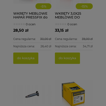
-
5
%
-
15
%
WKRĘTY MEBLOWE
WKRĘTY 3,0X25
HAPAX PRESSFIX do
MEBLOWE DO
łączenia korpusów
DREWNA 1000 szt.
0 ocen
0 ocen
4x35 200 szt.
3x25
ściągające
28,50 zł
33,15 zł
Cena regularna:
30,00 zł
Cena regularna:
39,00 zł
Najniższa cena:
26,40 zł
Najniższa cena:
34,71 zł
do koszyka
do koszyka