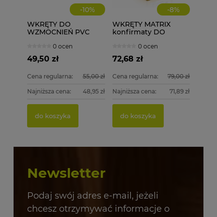
-
10
%
-
8
%
WKRĘTY DO
WKRĘTY MATRIX
WZMOCNIEŃ PVC
konfirmaty DO
ECOLINE WD 3,9X25
DREWNA 4,0X70 250
0 ocen
0 ocen
1000 szt.
szt. 4x70
49,50 zł
72,68 zł
Cena regularna:
55,00 zł
Cena regularna:
79,00 zł
Najniższa cena:
48,95 zł
Najniższa cena:
71,89 zł
do koszyka
do koszyka
Newsletter
Podaj swój adres e-mail, jeżeli
chcesz otrzymywać informacje o