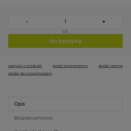
-
+
szt.
do koszyka
zapytaj o produkt
poleć znajomemu
dodaj opinię
dodaj do przechowalni
Opis
Bezpieczeństwo