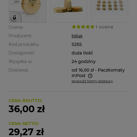
1 ocena
Ocena:
Producent:
tolux
Kod produktu:
S25S
Dostępność:
duża ilość
Wysyłka w:
24 godziny
Dostawa:
od 16,00 zł
- Paczkomaty
InPost
sprawdź formy dostawy
Cena nie zawiera ewentualnych kosztów płatności
CENA BRUTTO:
36,00 zł
CENA NETTO:
29,27 zł