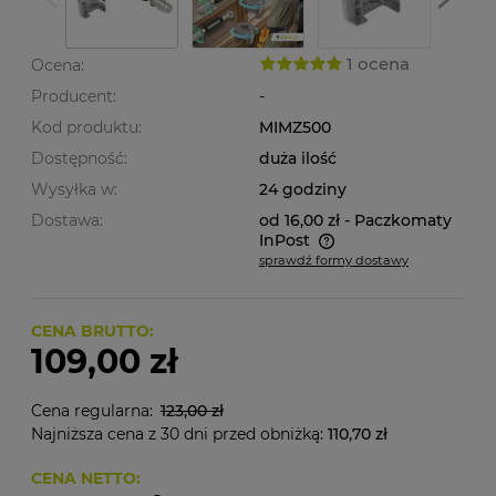
1 ocena
Ocena:
Producent:
-
Kod produktu:
MIMZ500
Dostępność:
duża ilość
Wysyłka w:
24 godziny
Dostawa:
od 16,00 zł
- Paczkomaty
InPost
sprawdź formy dostawy
Cena nie zawiera ewentualnych kosztów płatności
CENA BRUTTO:
109,00 zł
Cena regularna:
123,00 zł
Najniższa cena z 30 dni przed obniżką:
110,70 zł
CENA NETTO: