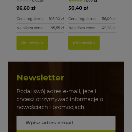
0 ocen
1 ocena
szt. 4x60
szt. + BIT
96,60 zł
50,40 zł
Cena regularna:
105,00 zł
Cena regularna:
56,00 zł
Najniższa cena:
95,55 zł
Najniższa cena:
49,28 zł
do koszyka
do koszyka
Newsletter
Podaj swój adres e-mail, jeżeli
chcesz otrzymywać informacje o
nowościach i promocjach.