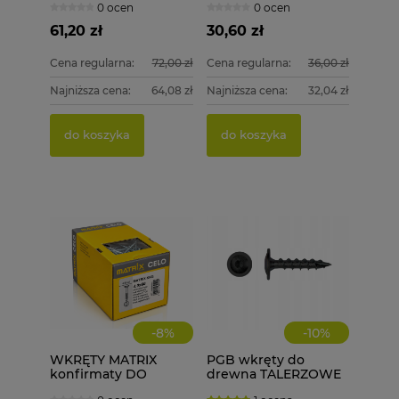
0 ocen
0 ocen
szt.
1000 szt.
61,20 zł
30,60 zł
Cena regularna:
72,00 zł
Cena regularna:
36,00 zł
Najniższa cena:
64,08 zł
Najniższa cena:
32,04 zł
do koszyka
do koszyka
-
8
%
-
10
%
WKRĘTY MATRIX
PGB wkręty do
konfirmaty DO
drewna TALERZOWE
DREWNA 4,0X60 400
CZARNE 6x50 mm 100