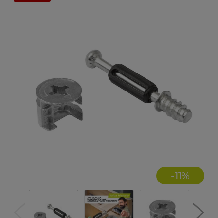
-
11
%