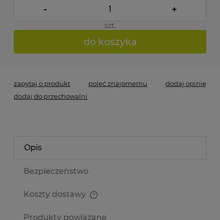
-
+
szt.
do koszyka
zapytaj o produkt
poleć znajomemu
dodaj opinię
dodaj do przechowalni
Opis
Bezpieczeństwo
Koszty dostawy
Cena nie zawiera ewentualnych kosztów płatności
Produkty powiązane