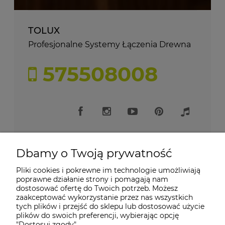
TOLUX
Profesjonalne Systemy Łączenia Drewna
575508008
Dbamy o Twoją prywatność
Pliki cookies i pokrewne im technologie umożliwiają
Moje konto
poprawne działanie strony i pomagają nam
dostosować ofertę do Twoich potrzeb. Możesz
zaakceptować wykorzystanie przez nas wszystkich
Płatności i dostawa
tych plików i przejść do sklepu lub dostosować użycie
plików do swoich preferencji, wybierając opcję
"Dostosuj zgody".