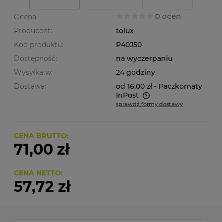
0 ocen
Ocena:
Producent:
tolux
Kod produktu:
P40J50
Dostępność:
na wyczerpaniu
Wysyłka w:
24 godziny
Dostawa:
od 16,00 zł
- Paczkomaty
InPost
sprawdź formy dostawy
Cena nie zawiera ewentualnych kosztów płatności
CENA BRUTTO:
71,00 zł
CENA NETTO:
57,72 zł