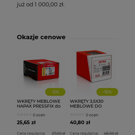
już od 1 000,00 zł.
Okazje cenowe
-
5
%
-
15
%
WKRĘTY MEBLOWE
WKRĘTY 3,5X30
HAPAX PRESSFIX do
MEBLOWE DO
łączenia korpusów
DREWNA 1000 szt.
0 ocen
0 ocen
4x30 200 szt.
ściągające
25,65 zł
40,80 zł
Cena regularna:
27,00 zł
Cena regularna:
48,00 zł