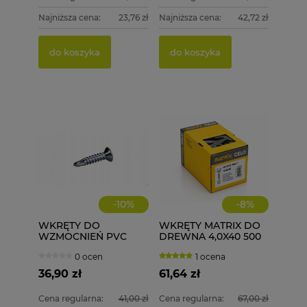
Najniższa cena:
23,76 zł
Najniższa cena:
42,72 zł
do koszyka
do koszyka
-
10
%
-
8
%
WKRĘTY DO
WKRĘTY MATRIX DO
WZMOCNIEŃ PVC
DREWNA 4,0X40 500
ECOLINE WD 3,9X19
szt. 4x40
0 ocen
1 ocena
1000 szt.
36,90 zł
61,64 zł
Cena regularna:
41,00 zł
Cena regularna:
67,00 zł