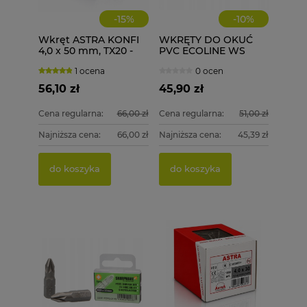
-
15
%
-
10
%
Wkręt ASTRA KONFI
WKRĘTY DO OKUĆ
4,0 x 50 mm, TX20 -
PVC ECOLINE WS
500 szt. 4x50
4,1X30 1000 szt.
1 ocena
0 ocen
56,10 zł
45,90 zł
Cena regularna:
66,00 zł
Cena regularna:
51,00 zł
Najniższa cena:
66,00 zł
Najniższa cena:
45,39 zł
do koszyka
do koszyka