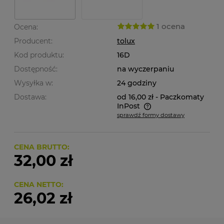
1 ocena
Ocena:
Producent:
tolux
Kod produktu:
16D
Dostępność:
na wyczerpaniu
Wysyłka w:
24 godziny
Dostawa:
od 16,00 zł
- Paczkomaty
InPost
sprawdź formy dostawy
Cena nie zawiera ewentualnych kosztów płatności
CENA BRUTTO:
32,00 zł
CENA NETTO:
26,02 zł