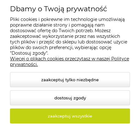
Dbamy o Twoją prywatność
Pliki cookies i pokrewne im technologie umożliwiają
Moje konto
poprawne działanie strony i pomagają nam
dostosować ofertę do Twoich potrzeb. Możesz
zaakceptować wykorzystanie przez nas wszystkich
Płatności i dostawa
tych plików i przejść do sklepu lub dostosować użycie
plików do swoich preferencji, wybierając opcję
"Dostosuj zgody".
Informacje
Więcej o plikach cookies przeczytasz w naszej Polityce
prywatności.
O nas
zaakceptuj tylko niezbędne
dostosuj zgody
© 2026 tolux.pl. Wszelkie prawa zastrzeżone.
zaakceptuj wszystkie
Styl graficzny i aplikacje ShopGadget.pl
Sklep
internetowy Shoper.pl