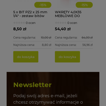
-
15
%
-
15
%
5 x BIT PZ2 x 25 mm
WKRĘTY 4,0X35
1/4" - zestaw bitów
MEBLOWE DO
DREWNA 1000 szt.
0 ocen
0 ocen
4x35
8,50 zł
54,40 zł
Cena regularna:
10,00 zł
Cena regularna:
64,00 zł
Najniższa cena:
8,80 zł
Najniższa cena:
56,96 zł
do koszyka
do koszyka
Newsletter
Podaj swój adres e-mail, jeżeli
chcesz otrzymywać informacje o