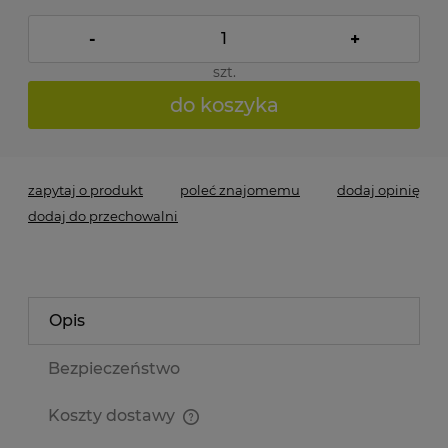
-
+
szt.
do koszyka
zapytaj o produkt
poleć znajomemu
dodaj opinię
dodaj do przechowalni
Opis
Bezpieczeństwo
Koszty dostawy
Cena nie zawiera ewentualnych kosztów płatności