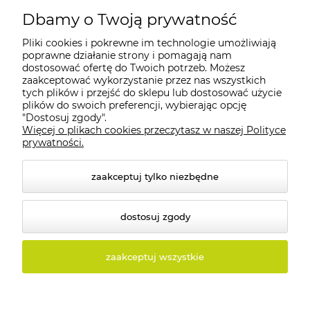
Dbamy o Twoją prywatność
Pliki cookies i pokrewne im technologie umożliwiają
Moje konto
poprawne działanie strony i pomagają nam
dostosować ofertę do Twoich potrzeb. Możesz
zaakceptować wykorzystanie przez nas wszystkich
Płatności i dostawa
tych plików i przejść do sklepu lub dostosować użycie
plików do swoich preferencji, wybierając opcję
"Dostosuj zgody".
Informacje
Więcej o plikach cookies przeczytasz w naszej Polityce
prywatności.
O nas
zaakceptuj tylko niezbędne
dostosuj zgody
© 2026 tolux.pl. Wszelkie prawa zastrzeżone.
zaakceptuj wszystkie
Styl graficzny i aplikacje ShopGadget.pl
Sklep
internetowy Shoper.pl