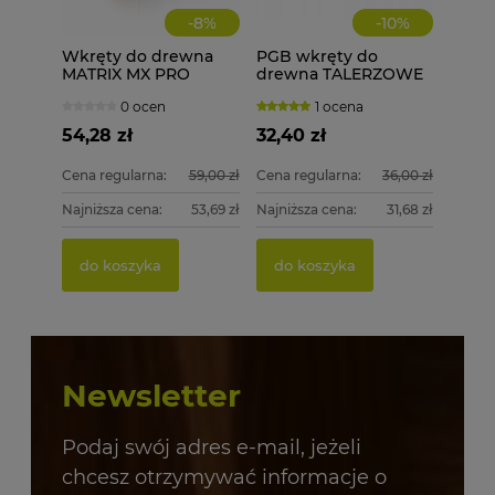
-
8
%
-
10
%
Wkręty do drewna
PGB wkręty do
MATRIX MX PRO
drewna TALERZOWE
3,5x16 łeb
CZARNE 8x40 mm 50
0 ocen
1 ocena
soczewkowy - 1000
szt. + BIT
szt. + BIT MX20
54,28 zł
32,40 zł
Cena regularna:
59,00 zł
Cena regularna:
36,00 zł
Najniższa cena:
53,69 zł
Najniższa cena:
31,68 zł
do koszyka
do koszyka
Newsletter
Podaj swój adres e-mail, jeżeli
chcesz otrzymywać informacje o