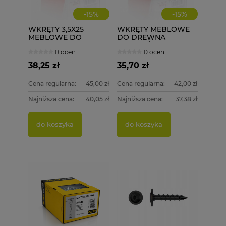
-
15
%
-
15
%
WKRĘTY 3,5X25
WKRĘTY MEBLOWE
MEBLOWE DO
DO DREWNA
DREWNA 1000 szt.
ZAWIASÓW 4,0X16
0 ocen
0 ocen
ASTRA
1000 szt. 4x16
38,25 zł
35,70 zł
Cena regularna:
45,00 zł
Cena regularna:
42,00 zł
Najniższa cena:
40,05 zł
Najniższa cena:
37,38 zł
do koszyka
do koszyka