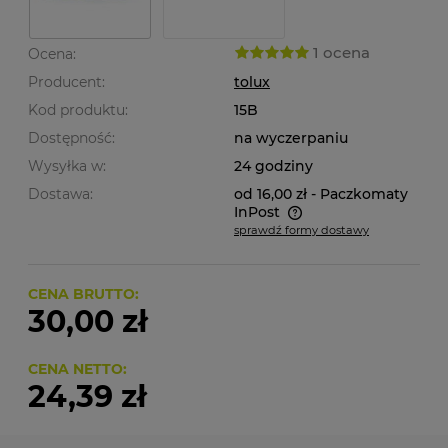
1 ocena
Ocena:
Producent:
tolux
Kod produktu:
15B
Dostępność:
na wyczerpaniu
Wysyłka w:
24 godziny
Dostawa:
od 16,00 zł
- Paczkomaty
InPost
sprawdź formy dostawy
Cena nie zawiera ewentualnych kosztów płatności
CENA BRUTTO:
30,00 zł
CENA NETTO:
24,39 zł