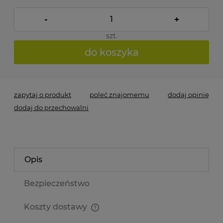
-
+
szt.
do koszyka
zapytaj o produkt
poleć znajomemu
dodaj opinię
dodaj do przechowalni
Opis
Bezpieczeństwo
Koszty dostawy
Cena nie zawiera ewentualnych kosztów płatności