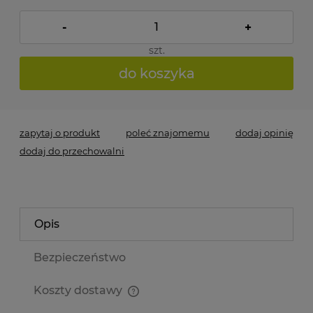
-
+
szt.
do koszyka
zapytaj o produkt
poleć znajomemu
dodaj opinię
dodaj do przechowalni
Opis
Bezpieczeństwo
Koszty dostawy
Cena nie zawiera ewentualnych kosztów płatności