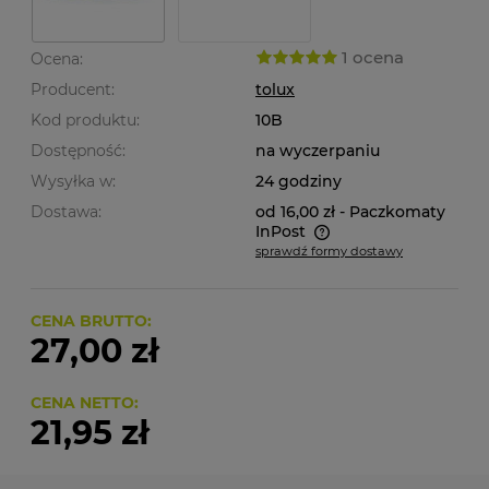
1 ocena
Ocena:
Producent:
tolux
Kod produktu:
10B
Dostępność:
na wyczerpaniu
Wysyłka w:
24 godziny
Dostawa:
od 16,00 zł
- Paczkomaty
InPost
sprawdź formy dostawy
Cena nie zawiera ewentualnych kosztów płatności
CENA BRUTTO:
27,00 zł
CENA NETTO:
21,95 zł