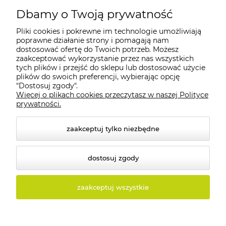
Dbamy o Twoją prywatność
Pliki cookies i pokrewne im technologie umożliwiają
Moje konto
poprawne działanie strony i pomagają nam
dostosować ofertę do Twoich potrzeb. Możesz
zaakceptować wykorzystanie przez nas wszystkich
Płatności i dostawa
tych plików i przejść do sklepu lub dostosować użycie
plików do swoich preferencji, wybierając opcję
"Dostosuj zgody".
Informacje
Więcej o plikach cookies przeczytasz w naszej Polityce
prywatności.
O nas
zaakceptuj tylko niezbędne
dostosuj zgody
© 2026 tolux.pl. Wszelkie prawa zastrzeżone.
zaakceptuj wszystkie
Styl graficzny i aplikacje ShopGadget.pl
Sklep
internetowy Shoper.pl