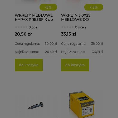
-
5
%
-
15
%
WKRĘTY MEBLOWE
WKRĘTY 3,0X25
HAPAX PRESSFIX do
MEBLOWE DO
łączenia korpusów
DREWNA 1000 szt.
0 ocen
0 ocen
4x35 200 szt.
3x25
ściągające
28,50 zł
33,15 zł
Cena regularna:
30,00 zł
Cena regularna:
39,00 zł
Najniższa cena:
26,40 zł
Najniższa cena:
34,71 zł
do koszyka
do koszyka