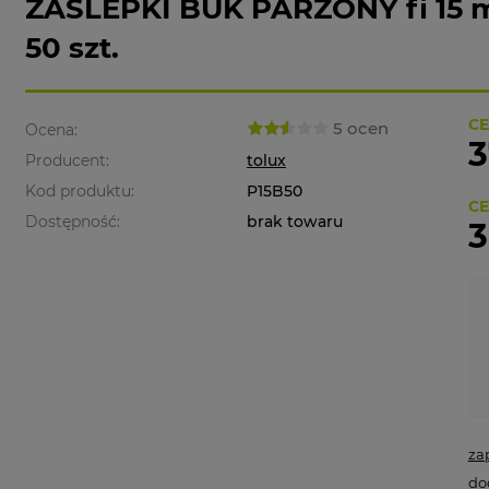
ZAŚLEPKI BUK PARZONY fi 1
50 szt.
CE
5 ocen
Ocena:
3
Producent:
tolux
Kod produktu:
P15B50
CE
Dostępność:
brak towaru
3
za
do