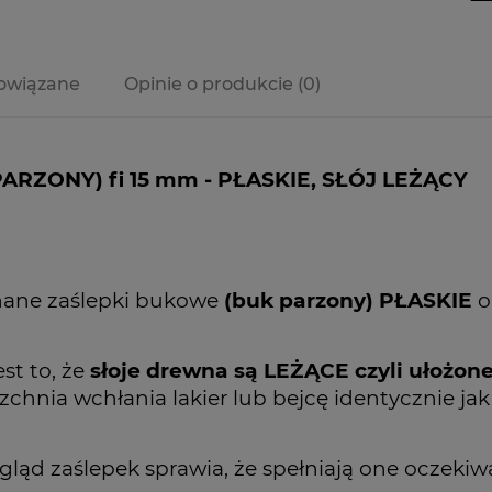
owiązane
Opinie o produkcie (0)
ARZONY) fi 15 mm - PŁASKIE, SŁÓJ LEŻĄCY
onane zaślepki bukowe
(buk parzony) PŁASKIE
o
st to, że
słoje drewna są LEŻĄCE czyli ułożone
zchnia wchłania lakier lub bejcę identycznie ja
ląd zaślepek sprawia, że spełniają one oczekiw