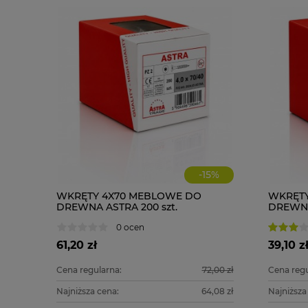
-
15
%
WKRĘTY 4X70 MEBLOWE DO
WKRĘTY
DREWNA ASTRA 200 szt.
DREWNA 
0 ocen
61,20 zł
39,10 z
Cena regularna:
72,00 zł
Cena regu
Najniższa cena:
64,08 zł
Najniższa