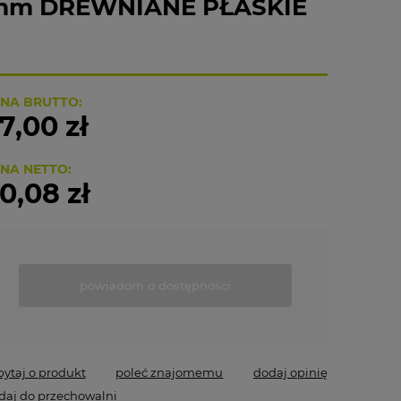
5 mm DREWNIANE PŁASKIE
NA BRUTTO:
7,00 zł
NA NETTO:
0,08 zł
powiadom o dostępności
pytaj o produkt
poleć znajomemu
dodaj opinię
daj do przechowalni