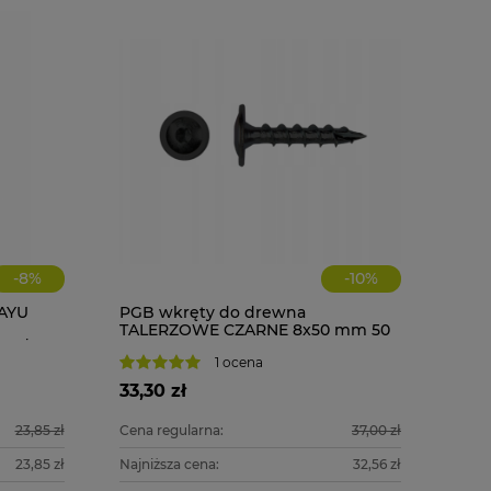
-
8
%
-
10
%
AYU
PGB wkręty do drewna
TALERZOWE CZARNE 8x50 mm 50
RZEŻA
szt. + BIT
1 ocena
33,30 zł
23,85 zł
Cena regularna:
37,00 zł
23,85 zł
Najniższa cena:
32,56 zł