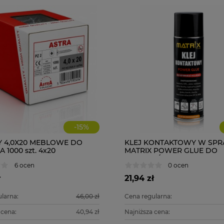
-
15
%
 4,0X20 MEBLOWE DO
KLEJ KONTAKTOWY W SPR
1000 szt. 4x20
MATRIX POWER GLUE DO
LAMINATÓW MDF PCV OB
6 ocen
0 ocen
ł
21,94 zł
larna:
46,00 zł
Cena regularna:
 cena:
40,94 zł
Najniższa cena: