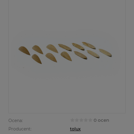
0 ocen
Ocena:
Producent:
tolux