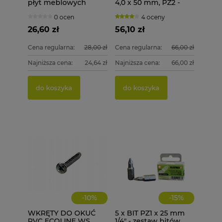
płyt meblowych
4,0 x 50 mm, PZ2 -
konfirmat 4x50
500 szt. 4x50
0 ocen
4 oceny
HAPAX 200 szt. + BIT
TX20
26,60 zł
56,10 zł
Cena regularna:
28,00 zł
Cena regularna:
66,00 zł
Najniższa cena:
24,64 zł
Najniższa cena:
66,00 zł
do koszyka
do koszyka
-
10
%
-
15
%
WKRĘTY DO OKUĆ
5 x BIT PZ1 x 25 mm
PVC ECOLINE WS
1/4" - zestaw bitów