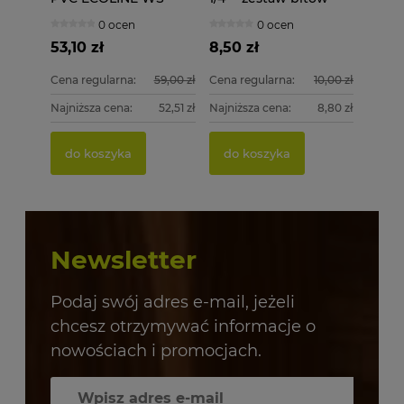
4,1X40 1000 szt.
0 ocen
0 ocen
53,10 zł
8,50 zł
Cena regularna:
59,00 zł
Cena regularna:
10,00 zł
Najniższa cena:
52,51 zł
Najniższa cena:
8,80 zł
do koszyka
do koszyka
Newsletter
Podaj swój adres e-mail, jeżeli
chcesz otrzymywać informacje o
nowościach i promocjach.