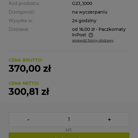
Kod produktu:
G2J_1000
Dostępność:
na wyczerpaniu
Wysyłka w:
24 godziny
Dostawa:
od 16,00 zł
- Paczkomaty
InPost
sprawdź formy dostawy
Cena nie zawiera ewentualnych kosztów płatności
CENA BRUTTO:
370,00 zł
CENA NETTO:
300,81 zł
-
+
szt.