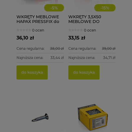
-
5
%
-
15
%
WKRĘTY MEBLOWE
WKRĘTY 3,5X50
HAPAX PRESSFIX do
MEBLOWE DO
łączenia korpusów
DREWNA 500 szt.
0 ocen
0 ocen
4x50 200 szt.
ściągające
36,10 zł
33,15 zł
Cena regularna:
38,00 zł
Cena regularna:
39,00 zł
Najniższa cena:
33,44 zł
Najniższa cena:
34,71 zł
do koszyka
do koszyka