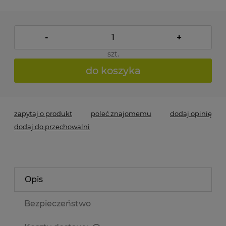
-
+
szt.
do koszyka
zapytaj o produkt
poleć znajomemu
dodaj opinię
dodaj do przechowalni
Opis
Bezpieczeństwo