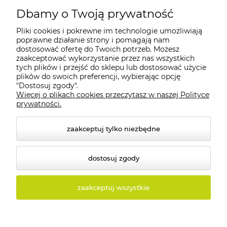
Dbamy o Twoją prywatność
Pliki cookies i pokrewne im technologie umożliwiają
Moje konto
poprawne działanie strony i pomagają nam
dostosować ofertę do Twoich potrzeb. Możesz
zaakceptować wykorzystanie przez nas wszystkich
Płatności i dostawa
tych plików i przejść do sklepu lub dostosować użycie
plików do swoich preferencji, wybierając opcję
"Dostosuj zgody".
Informacje
Więcej o plikach cookies przeczytasz w naszej Polityce
prywatności.
O nas
zaakceptuj tylko niezbędne
dostosuj zgody
© 2026 tolux.pl. Wszelkie prawa zastrzeżone.
zaakceptuj wszystkie
Styl graficzny i aplikacje ShopGadget.pl
Sklep
internetowy Shoper.pl