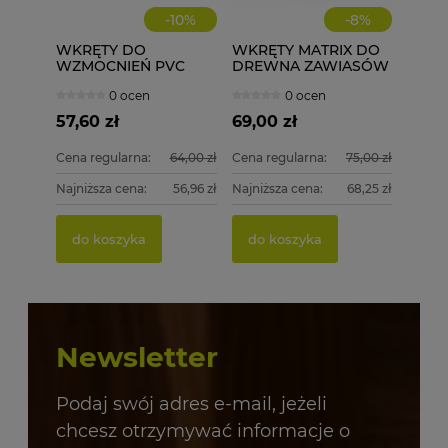
-
10
%
-
8
%
WKRĘTY DO
WKRĘTY MATRIX DO
WZMOCNIEŃ PVC
DREWNA ZAWIASÓW
ECOLINE WD 3,9X32
3,5X17 1000 szt.
0 ocen
0 ocen
1000 szt.
57,60 zł
69,00 zł
Cena regularna:
64,00 zł
Cena regularna:
75,00 zł
Najniższa cena:
56,96 zł
Najniższa cena:
68,25 zł
do koszyka
do koszyka
Newsletter
Podaj swój adres e-mail, jeżeli
chcesz otrzymywać informacje o