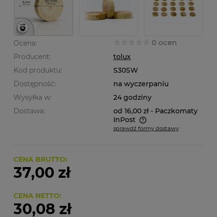
0 ocen
Ocena:
Producent:
tolux
Kod produktu:
S30SW
Dostępność:
na wyczerpaniu
Wysyłka w:
24 godziny
Dostawa:
od 16,00 zł
- Paczkomaty
InPost
sprawdź formy dostawy
Cena nie zawiera ewentualnych kosztów płatności
CENA BRUTTO:
37,00 zł
CENA NETTO:
30,08 zł