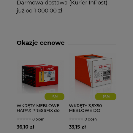
Darmowa dostawa (Kurier InPost)
już od 1 000,00 zł.
Okazje cenowe
-
5
%
-
15
%
WKRĘTY MEBLOWE
WKRĘTY 3,5X50
HAPAX PRESSFIX do
MEBLOWE DO
łączenia korpusów
DREWNA 500 szt.
0 ocen
0 ocen
4x50 200 szt.
ściągające
36,10 zł
33,15 zł