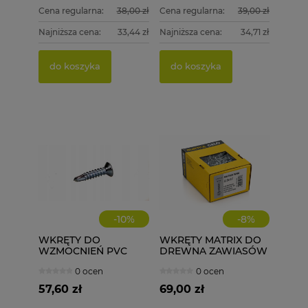
Cena regularna:
38,00 zł
Cena regularna:
39,00 zł
Najniższa cena:
33,44 zł
Najniższa cena:
34,71 zł
do koszyka
do koszyka
-
10
%
-
8
%
WKRĘTY DO
WKRĘTY MATRIX DO
WZMOCNIEŃ PVC
DREWNA ZAWIASÓW
ECOLINE WD 3,9X32
3,5X17 1000 szt.
0 ocen
0 ocen
1000 szt.
57,60 zł
69,00 zł