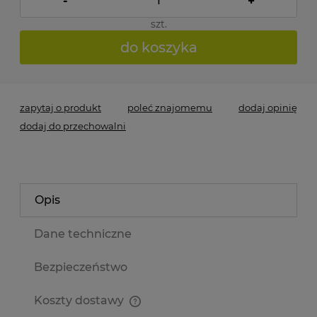
-
+
szt.
do koszyka
zapytaj o produkt
poleć znajomemu
dodaj opinię
dodaj do przechowalni
Opis
Dane techniczne
Bezpieczeństwo
Koszty dostawy
Cena nie zawiera ewentualnych kosztów płatności