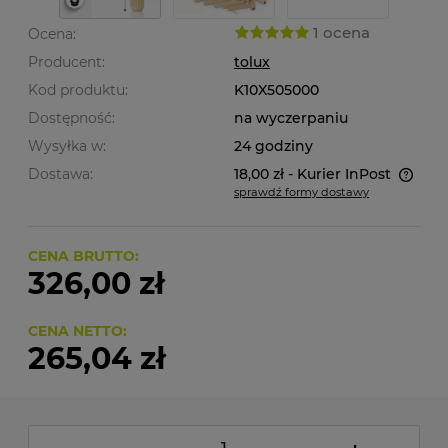
1 ocena
Ocena:
Producent:
tolux
Kod produktu:
K10X505000
Dostępność:
na wyczerpaniu
Wysyłka w:
24 godziny
Dostawa:
18,00 zł
- Kurier InPost
sprawdź formy dostawy
Cena nie zawiera ewentualnych kosztów płatności
CENA BRUTTO:
326,00 zł
CENA NETTO:
265,04 zł