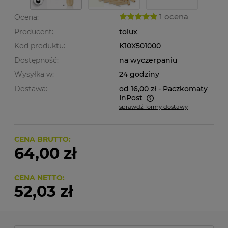
1 ocena
Ocena:
Producent:
tolux
Kod produktu:
K10X501000
Dostępność:
na wyczerpaniu
Wysyłka w:
24 godziny
Dostawa:
od 16,00 zł
- Paczkomaty
InPost
sprawdź formy dostawy
Cena nie zawiera ewentualnych kosztów płatności
CENA BRUTTO:
64,00 zł
CENA NETTO:
52,03 zł