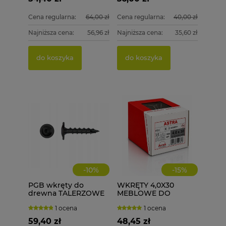
Cena regularna:
64,00 zł
Cena regularna:
40,00 zł
Najniższa cena:
56,96 zł
Najniższa cena:
35,60 zł
do koszyka
do koszyka
-
10
%
-
15
%
PGB wkręty do
WKRĘTY 4,0X30
drewna TALERZOWE
MEBLOWE DO
CZARNE 8x80 mm 50
DREWNA 1000 szt.
1 ocena
1 ocena
szt. + BIT
4x30
59,40 zł
48,45 zł