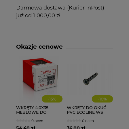
Darmowa dostawa (Kurier InPost)
już od 1 000,00 zł.
Okazje cenowe
-
15
%
-
10
%
WKRĘTY 4,0X35
WKRĘTY DO OKUĆ
MEBLOWE DO
PVC ECOLINE WS
DREWNA 1000 szt.
4,1X25 1000 szt.
0 ocen
0 ocen
4x35
54,40 zł
36,00 zł