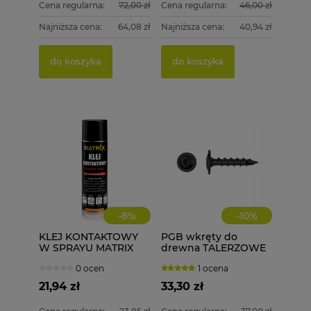
Cena regularna:
72,00 zł
Cena regularna:
46,00 zł
Najniższa cena:
64,08 zł
Najniższa cena:
40,94 zł
do koszyka
do koszyka
-
8
%
-
10
%
KLEJ KONTAKTOWY
PGB wkręty do
W SPRAYU MATRIX
drewna TALERZOWE
POWER GLUE DO
CZARNE 8x50 mm 50
0 ocen
1 ocena
LAMINATÓW MDF
szt. + BIT
PCV OBRZEŻA
21,94 zł
33,30 zł