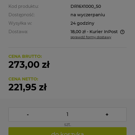
Kod produktu:
DR16X1000_50
Dostępność:
na wyczerpaniu
Wysyłka w:
24 godziny
Dostawa:
18,00 zł
- Kurier InPost
sprawdź formy dostawy
Cena nie zawiera ewentualnych kosztów płatności
CENA BRUTTO:
273,00 zł
CENA NETTO:
221,95 zł
-
+
szt.
do koszyka