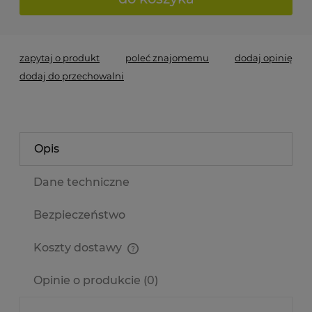
zapytaj o produkt
poleć znajomemu
dodaj opinię
dodaj do przechowalni
Opis
Dane techniczne
Bezpieczeństwo
Koszty dostawy
Cena nie zawiera ewentualnych kosztów płatności
Opinie o produkcie (0)