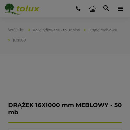
Kołki ryflowane - tolux pins
Drążki meblowe
16x1000
DRĄŻEK 16X1000 mm MEBLOWY - 50
mb