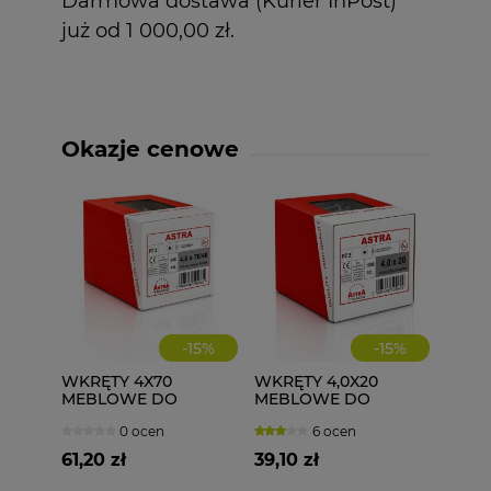
Darmowa dostawa (Kurier InPost)
już od 1 000,00 zł.
Okazje cenowe
-
15
%
-
15
%
WKRĘTY 4X70
WKRĘTY 4,0X20
MEBLOWE DO
MEBLOWE DO
DREWNA ASTRA 200
DREWNA 1000 szt.
0 ocen
6 ocen
szt.
4x20
61,20 zł
39,10 zł