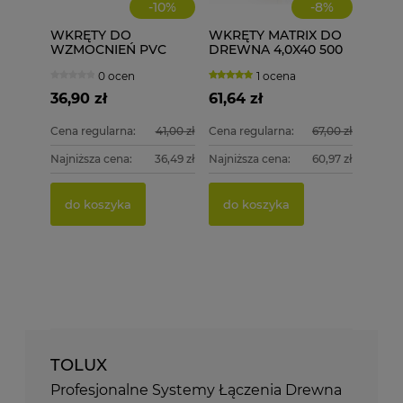
-
10
%
-
8
%
WKRĘTY DO
WKRĘTY MATRIX DO
WZMOCNIEŃ PVC
DREWNA 4,0X40 500
ECOLINE WD 3,9X19
szt. 4x40
0 ocen
1 ocena
1000 szt.
36,90 zł
61,64 zł
Cena regularna:
41,00 zł
Cena regularna:
67,00 zł
Najniższa cena:
36,49 zł
Najniższa cena:
60,97 zł
do koszyka
do koszyka
TOLUX
Profesjonalne Systemy Łączenia Drewna