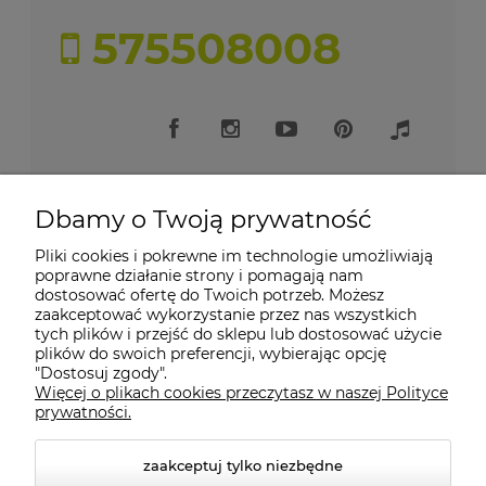
575508008
Dbamy o Twoją prywatność
Pliki cookies i pokrewne im technologie umożliwiają
Moje konto
poprawne działanie strony i pomagają nam
dostosować ofertę do Twoich potrzeb. Możesz
zaakceptować wykorzystanie przez nas wszystkich
Płatności i dostawa
tych plików i przejść do sklepu lub dostosować użycie
plików do swoich preferencji, wybierając opcję
"Dostosuj zgody".
Informacje
Więcej o plikach cookies przeczytasz w naszej Polityce
prywatności.
O nas
zaakceptuj tylko niezbędne