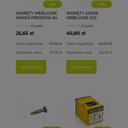
-
5
%
-
15
%
WKRĘTY MEBLOWE
WKRĘTY 3,5X30
HAPAX PRESSFIX do
MEBLOWE DO
łączenia korpusów
DREWNA 1000 szt.
0 ocen
0 ocen
4x30 200 szt.
ściągające
25,65 zł
40,80 zł
Cena regularna:
27,00 zł
Cena regularna:
48,00 zł
Najniższa cena:
23,76 zł
Najniższa cena:
42,72 zł
do koszyka
do koszyka