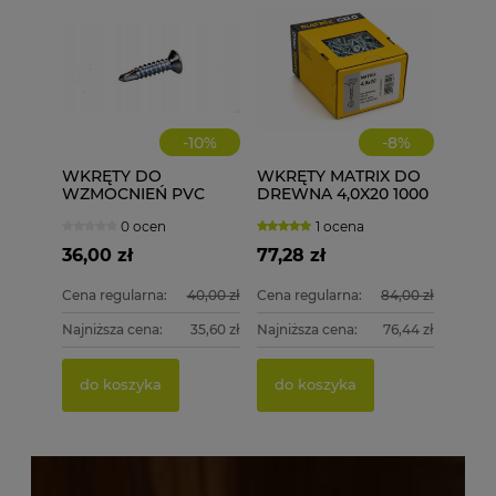
do k
Najniżs
do k
-
10
%
-
8
%
WKRĘTY DO
WKRĘTY MATRIX DO
WZMOCNIEŃ PVC
DREWNA 4,0X20 1000
ECOLINE WD 3,9X16
szt. 4x20
0 ocen
1 ocena
1000 szt.
36,00 zł
77,28 zł
Cena regularna:
40,00 zł
Cena regularna:
84,00 zł
Najniższa cena:
35,60 zł
Najniższa cena:
76,44 zł
do koszyka
do koszyka