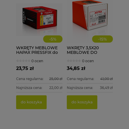
-
5
%
-
15
%
WKRĘTY MEBLOWE
WKRĘTY 3,5X20
HAPAX PRESSFIX do
MEBLOWE DO
łączenia korpusów
DREWNA 1000 szt.
0 ocen
0 ocen
3,5x30 200 szt.
ściągające
23,75 zł
34,85 zł
Cena regularna:
25,00 zł
Cena regularna:
41,00 zł
Najniższa cena:
22,00 zł
Najniższa cena:
36,49 zł
PGB 
WKRĘT
DREWN
4,0X50
do koszyka
do koszyka
15,00 
79,99
Cena re