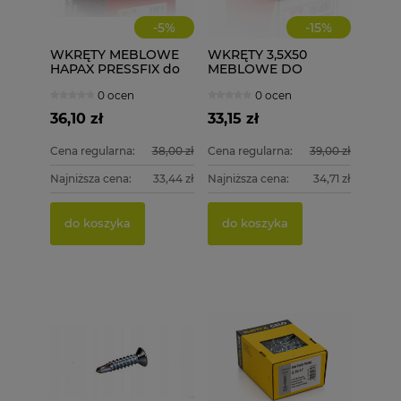
-
5
%
-
15
%
WKRĘTY MEBLOWE
WKRĘTY 3,5X50
HAPAX PRESSFIX do
MEBLOWE DO
łączenia korpusów
DREWNA 500 szt.
0 ocen
0 ocen
4x50 200 szt.
ściągające
36,10 zł
33,15 zł
Cena regularna:
38,00 zł
Cena regularna:
39,00 zł
Najniższa cena:
33,44 zł
Najniższa cena:
34,71 zł
PGB 
WKRĘT
DREWN
4,0X50
do koszyka
do koszyka
15,00 
79,99
Cena re
do k
Najniżs
do k