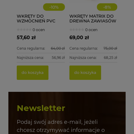
-
10
%
-
8
%
WKRĘTY DO
WKRĘTY MATRIX DO
WZMOCNIEŃ PVC
DREWNA ZAWIASÓW
ECOLINE WD 3,9X32
3,5X17 1000 szt.
0 ocen
0 ocen
1000 szt.
57,60 zł
69,00 zł
Cena regularna:
64,00 zł
Cena regularna:
75,00 zł
Najniższa cena:
56,96 zł
Najniższa cena:
68,25 zł
do koszyka
do koszyka
Newsletter
Podaj swój adres e-mail, jeżeli
chcesz otrzymywać informacje o