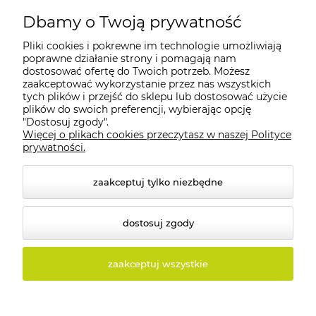
Dbamy o Twoją prywatność
Pliki cookies i pokrewne im technologie umożliwiają
Moje konto
poprawne działanie strony i pomagają nam
dostosować ofertę do Twoich potrzeb. Możesz
zaakceptować wykorzystanie przez nas wszystkich
Płatności i dostawa
tych plików i przejść do sklepu lub dostosować użycie
plików do swoich preferencji, wybierając opcję
"Dostosuj zgody".
Informacje
Więcej o plikach cookies przeczytasz w naszej Polityce
prywatności.
O nas
zaakceptuj tylko niezbędne
dostosuj zgody
© 2026 tolux.pl. Wszelkie prawa zastrzeżone.
zaakceptuj wszystkie
Styl graficzny i aplikacje ShopGadget.pl
Sklep
internetowy Shoper.pl