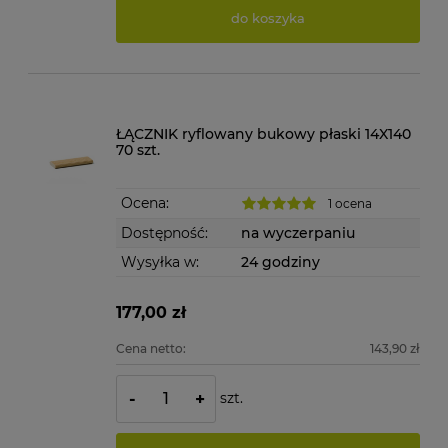
do koszyka
ŁĄCZNIK ryflowany bukowy płaski 14X140
70 szt.
Ocena:
1 ocena
Dostępność:
na wyczerpaniu
Wysyłka w:
24 godziny
177,00 zł
Cena netto:
143,90 zł
szt.
-
+