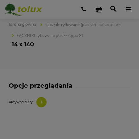
Strona główna
Łączniki ryflowane (płaskie) - tolux tenon
ŁĄCZNIKI ryflowane płaskie typu XL
14 x 140
Opcje przeglądania
+
Aktywne filtry: