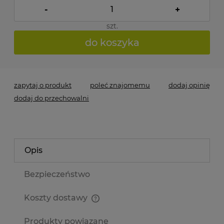
-
+
szt.
do koszyka
zapytaj o produkt
poleć znajomemu
dodaj opinię
dodaj do przechowalni
Opis
Bezpieczeństwo
Koszty dostawy
Cena nie zawiera ewentualnych kosztów płatności
Produkty powiązane