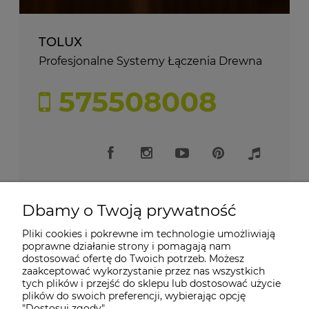
TOLUX
Profesjonalne Systemy Łączenia Drewna
575508008
Dbamy o Twoją prywatność
Pliki cookies i pokrewne im technologie umożliwiają
Moje konto
poprawne działanie strony i pomagają nam
dostosować ofertę do Twoich potrzeb. Możesz
zaakceptować wykorzystanie przez nas wszystkich
Płatności i dostawa
tych plików i przejść do sklepu lub dostosować użycie
plików do swoich preferencji, wybierając opcję
"Dostosuj zgody".