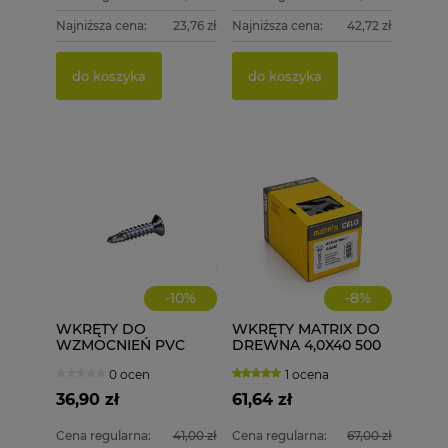
Najniższa cena:
23,76 zł
Najniższa cena:
42,72 zł
do koszyka
do koszyka
-
10
%
-
8
%
WKRĘTY DO
WKRĘTY MATRIX DO
WZMOCNIEŃ PVC
DREWNA 4,0X40 500
ECOLINE WD 3,9X19
szt. 4x40
0 ocen
1 ocena
1000 szt.
36,90 zł
61,64 zł
Cena regularna:
41,00 zł
Cena regularna:
67,00 zł