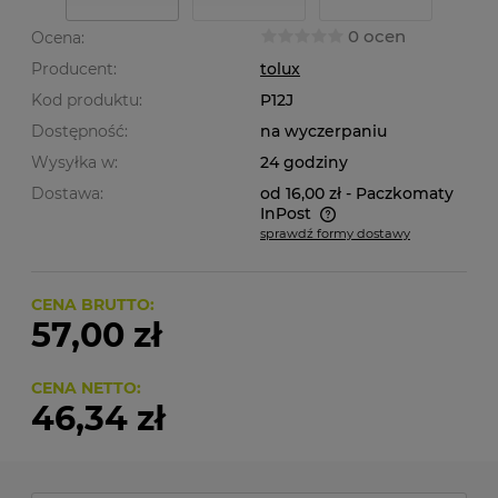
0 ocen
Ocena:
Producent:
tolux
Kod produktu:
P12J
Dostępność:
na wyczerpaniu
Wysyłka w:
24 godziny
Dostawa:
od 16,00 zł
- Paczkomaty
InPost
sprawdź formy dostawy
Cena nie zawiera ewentualnych kosztów płatności
CENA BRUTTO:
57,00 zł
CENA NETTO:
46,34 zł