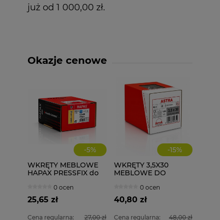
już od 1 000,00 zł.
Okazje cenowe
-
5
%
-
15
%
WKRĘTY MEBLOWE
WKRĘTY 3,5X30
HAPAX PRESSFIX do
MEBLOWE DO
łączenia korpusów
DREWNA 1000 szt.
0 ocen
0 ocen
4x30 200 szt.
ściągające
25,65 zł
40,80 zł
Cena regularna:
27,00 zł
Cena regularna:
48,00 zł