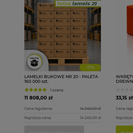
-
17
%
LAMELKI BUKOWE NR 20 - PALETA
WKRĘTY
160 000 szt.
DREWNA 
1 ocena
11 808,00 zł
33,15 zł
Cena regularna:
14 240,00 zł
Cena regu
Najniższa cena:
14 240,00 zł
Najniższa
powiadom o dostępności
do ko