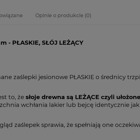
owiązane
Opinie o produkcie (0)
mm - PŁASKIE, SŁÓJ LEŻĄCY
nane zaślepki jesionowe PŁASKIE o średnicy trz
st to, że
słoje drewna są LEŻĄCE czyli ułożone
zchnia wchłania lakier lub bejcę identycznie ja
ląd zaślepek sprawia, że spełniają one oczekiw