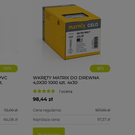
-
10
%
-
8
%
PVC
WKRĘTY MATRIX DO DREWNA
t.
4,0X30 1000 szt. 4x30
1 ocena
98,44 zł
72,00 zł
Cena regularna:
107,00 zł
64,08 zł
Najniższa cena:
97,37 zł
do koszyka