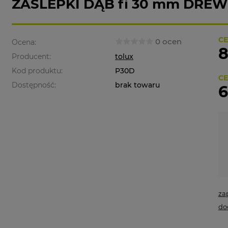
ZAŚLEPKI DĄB fi 30 mm DREWN
CE
0 ocen
Ocena:
8
Producent:
tolux
Kod produktu:
P30D
CE
Dostępność:
brak towaru
6
za
do