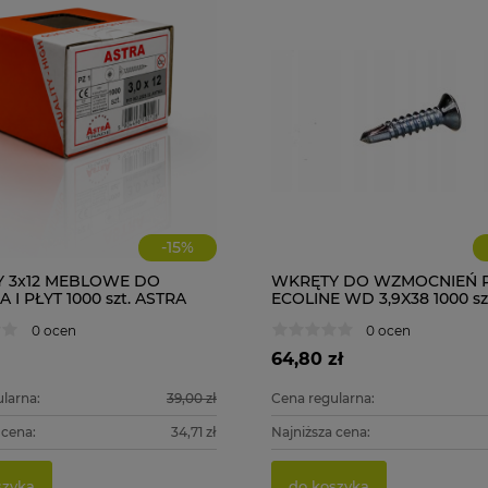
-
15
%
 3x12 MEBLOWE DO
WKRĘTY DO WZMOCNIEŃ 
I PŁYT 1000 szt. ASTRA
ECOLINE WD 3,9X38 1000 sz
0 ocen
0 ocen
64,80 zł
larna:
39,00 zł
Cena regularna:
 cena:
34,71 zł
Najniższa cena:
szyka
do koszyka