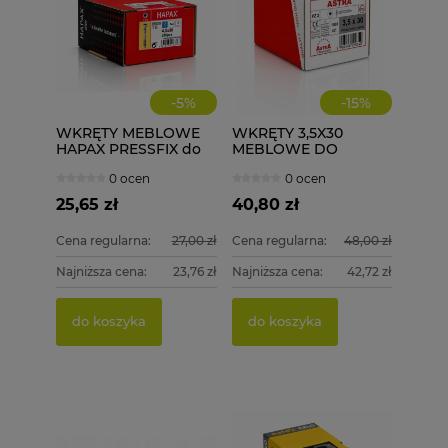
-
5
%
-
15
%
WKRĘTY MEBLOWE
WKRĘTY 3,5X30
HAPAX PRESSFIX do
MEBLOWE DO
łączenia korpusów
DREWNA 1000 szt.
0 ocen
0 ocen
4x30 200 szt.
ściągające
25,65 zł
40,80 zł
Cena regularna:
27,00 zł
Cena regularna:
48,00 zł
Najniższa cena:
23,76 zł
Najniższa cena:
42,72 zł
do koszyka
do koszyka