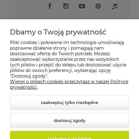
Dbamy o Twoją prywatność
Pliki cookies i pokrewne im technologie umożliwiają
Moje konto
poprawne działanie strony i pomagają nam
dostosować ofertę do Twoich potrzeb. Możesz
zaakceptować wykorzystanie przez nas wszystkich
Płatności i dostawa
tych plików i przejść do sklepu lub dostosować użycie
plików do swoich preferencji, wybierając opcję
"Dostosuj zgody".
Informacje
Więcej o plikach cookies przeczytasz w naszej Polityce
prywatności.
O nas
zaakceptuj tylko niezbędne
dostosuj zgody
© 2026 tolux.pl. Wszelkie prawa zastrzeżone.
zaakceptuj wszystkie