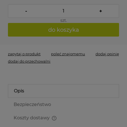
-
+
szt.
do koszyka
zapytaj o produkt
poleć znajomemu
dodaj opinię
dodaj do przechowalni
Opis
Bezpieczeństwo
Koszty dostawy
Cena nie zawiera ewentualnych kosztów płatności