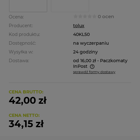
0 ocen
Ocena:
Producent:
tolux
Kod produktu:
40KL50
Dostępność:
na wyczerpaniu
Wysyłka w:
24 godziny
Dostawa:
od 16,00 zł
- Paczkomaty
InPost
sprawdź formy dostawy
Cena nie zawiera ewentualnych kosztów płatności
CENA BRUTTO:
42,00 zł
CENA NETTO:
34,15 zł