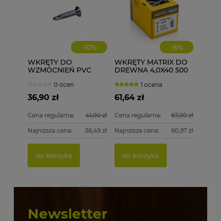
-
10
%
-
8
%
WKRĘTY DO
WKRĘTY MATRIX DO
WZMOCNIEŃ PVC
DREWNA 4,0X40 500
ECOLINE WD 3,9X19
szt. 4x40
0 ocen
1 ocena
1000 szt.
36,90 zł
61,64 zł
Cena regularna:
41,00 zł
Cena regularna:
67,00 zł
Najniższa cena:
36,49 zł
Najniższa cena:
60,97 zł
do koszyka
do koszyka
Newsletter