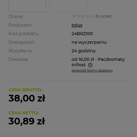
0 ocen
Ocena:
Producent:
tolux
Kod produktu:
24BRZ100
Dostępność:
na wyczerpaniu
Wysyłka w:
24 godziny
Dostawa:
od 16,00 zł
- Paczkomaty
InPost
sprawdź formy dostawy
Cena nie zawiera ewentualnych kosztów płatności
CENA BRUTTO:
38,00 zł
CENA NETTO:
30,89 zł