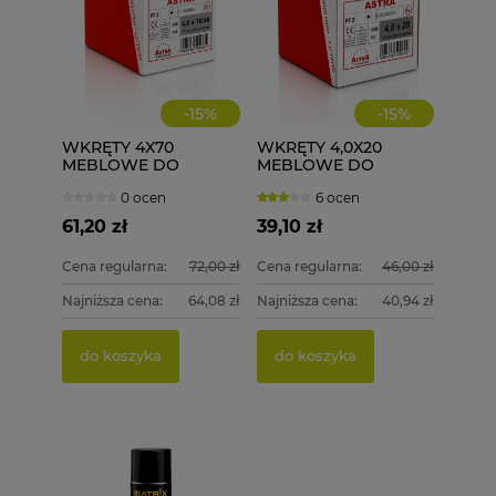
-
15
%
-
15
%
WKRĘTY 4X70
WKRĘTY 4,0X20
MEBLOWE DO
MEBLOWE DO
DREWNA ASTRA 200
DREWNA 1000 szt.
0 ocen
6 ocen
szt.
4x20
61,20 zł
39,10 zł
Cena regularna:
72,00 zł
Cena regularna:
46,00 zł
Najniższa cena:
64,08 zł
Najniższa cena:
40,94 zł
do koszyka
do koszyka