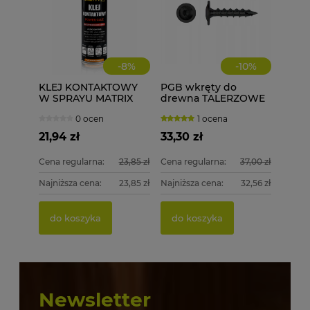
-
8
%
-
10
%
KLEJ KONTAKTOWY
PGB wkręty do
W SPRAYU MATRIX
drewna TALERZOWE
POWER GLUE DO
CZARNE 8x50 mm 50
0 ocen
1 ocena
LAMINATÓW MDF
szt. + BIT
PCV OBRZEŻA
21,94 zł
33,30 zł
Cena regularna:
23,85 zł
Cena regularna:
37,00 zł
Najniższa cena:
23,85 zł
Najniższa cena:
32,56 zł
do koszyka
do koszyka
Newsletter