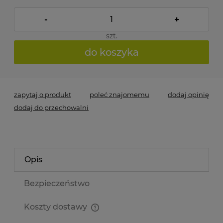
-
+
szt.
do koszyka
zapytaj o produkt
poleć znajomemu
dodaj opinię
dodaj do przechowalni
Opis
Bezpieczeństwo
Koszty dostawy
Cena nie zawiera ewentualnych kosztów płatności