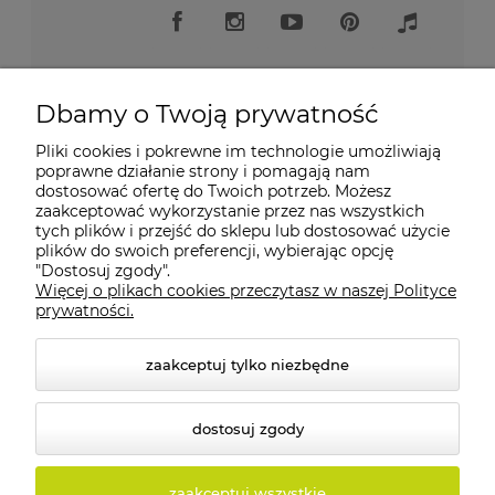
Dbamy o Twoją prywatność
Pliki cookies i pokrewne im technologie umożliwiają
Moje konto
poprawne działanie strony i pomagają nam
dostosować ofertę do Twoich potrzeb. Możesz
zaakceptować wykorzystanie przez nas wszystkich
Płatności i dostawa
tych plików i przejść do sklepu lub dostosować użycie
plików do swoich preferencji, wybierając opcję
"Dostosuj zgody".
Informacje
Więcej o plikach cookies przeczytasz w naszej Polityce
prywatności.
O nas
zaakceptuj tylko niezbędne
dostosuj zgody
© 2026 tolux.pl. Wszelkie prawa zastrzeżone.
zaakceptuj wszystkie