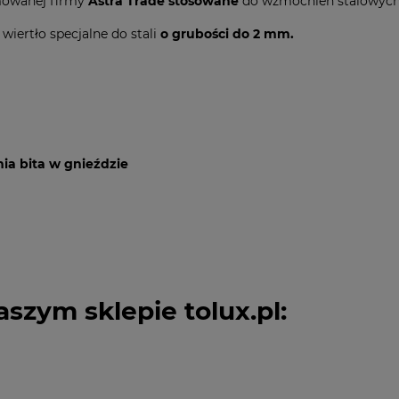
owanej firmy
Astra Trade stosowane
do wzmocnień stalowych
wiertło specjalne do stali
o grubości do 2 mm.
ia bita w gnieździe
szym sklepie tolux.pl: