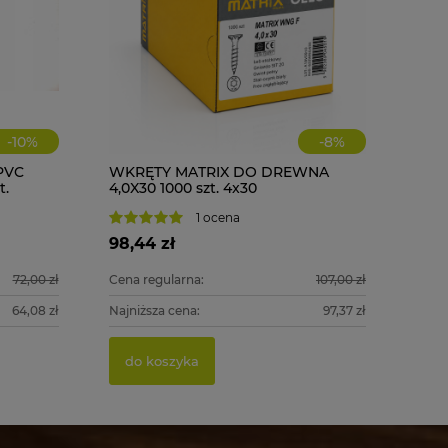
-
10
%
-
8
%
PVC
WKRĘTY MATRIX DO DREWNA
t.
4,0X30 1000 szt. 4x30
1 ocena
98,44 zł
72,00 zł
Cena regularna:
107,00 zł
64,08 zł
Najniższa cena:
97,37 zł
do koszyka