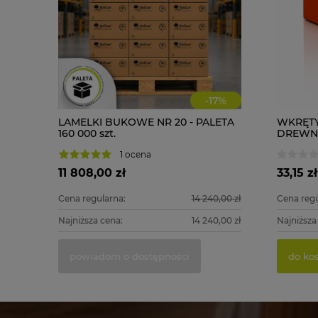
-
17
%
LAMELKI BUKOWE NR 20 - PALETA
WKRĘTY
160 000 szt.
DREWNA 
1 ocena
11 808,00 zł
33,15 zł
Cena regularna:
14 240,00 zł
Cena regu
Najniższa cena:
14 240,00 zł
Najniższa
powiadom o dostępności
do ko