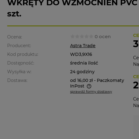
WKRĘTY DO WZMOCNIEŃ PVC E
szt.
CE
0 ocen
Ocena:
3
Producent:
Astra Trade
Kod produktu:
WD3,9X16
Ce
Dostępność:
średnia ilość
Na
Wysyłka w:
24 godziny
CE
Dostawa:
od 16,00 zł
- Paczkomaty
2
InPost
sprawdź formy dostawy
Ce
Cena nie zawiera ewentualnych
Na
kosztów płatności