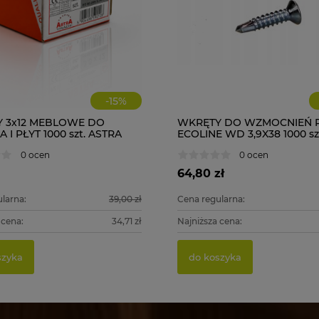
-
15
%
 3x12 MEBLOWE DO
WKRĘTY DO WZMOCNIEŃ 
I PŁYT 1000 szt. ASTRA
ECOLINE WD 3,9X38 1000 sz
0 ocen
0 ocen
64,80 zł
larna:
39,00 zł
Cena regularna:
 cena:
34,71 zł
Najniższa cena:
szyka
do koszyka