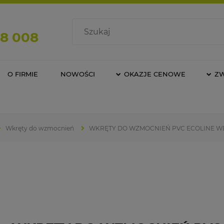
08 008
O FIRMIE
NOWOŚCI
OKAZJE CENOWE
Z
Wkręty do wzmocnień
WKRĘTY DO WZMOCNIEŃ PVC ECOLINE WD 3,