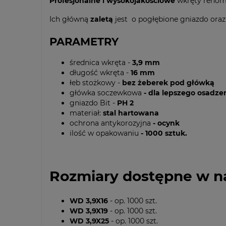
Profesjonalne i wysokojakościowe
wkręty renom
Ich główną
zaletą
jest o pogłębione gniazdo oraz 
PARAMETRY
średnica wkręta -
3,9 mm
długość wkręta -
16 mm
łeb stożkowy -
bez żeberek pod główką
główka soczewkowa
- dla lepszego osadzen
gniazdo Bit -
PH 2
materiał:
stal hartowana
ochrona antykorozyjna
- ocynk
ilość w opakowaniu
- 1000 sztuk.
Rozmiary dostępne w na
WD 3,9X16
- op. 1000 szt.
WD 3,9X19
- op. 1000 szt.
WD 3,9X25
- op. 1000 szt.