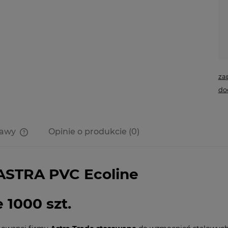
za
do
tawy
Opinie o produkcie (0)
Cena nie zawiera ewentualnych
kosztów płatności
ASTRA PVC Ecoline
 1000 szt.