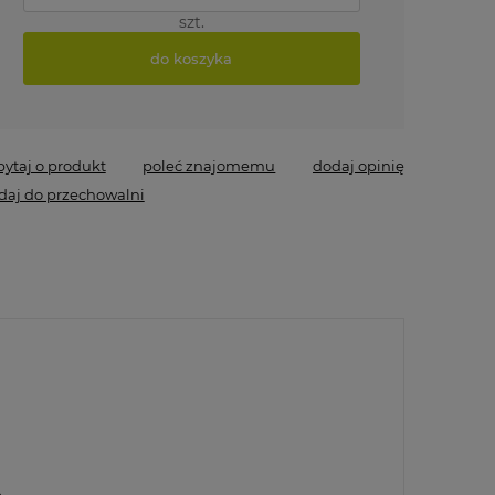
szt.
do koszyka
pytaj o produkt
poleć znajomemu
dodaj opinię
daj do przechowalni