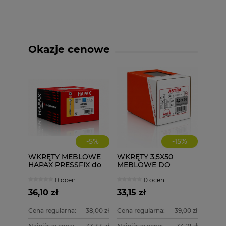
Okazje cenowe
-
5
%
-
15
%
WKRĘTY MEBLOWE
WKRĘTY 3,5X50
HAPAX PRESSFIX do
MEBLOWE DO
łączenia korpusów
DREWNA 500 szt.
0 ocen
0 ocen
4x50 200 szt.
ściągające
36,10 zł
33,15 zł
Cena regularna:
38,00 zł
Cena regularna:
39,00 zł