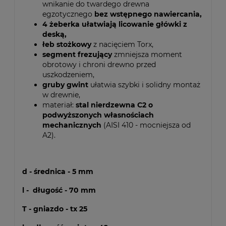
wnikanie do twardego drewna
egzotycznego
bez wstępnego nawiercania,
4 żeberka ułatwiają licowanie główki z
deską,
łeb stożkowy
z nacięciem Torx,
segment frezujący
zmniejsza moment
obrotowy i chroni drewno przed
uszkodzeniem,
gruby gwint
ułatwia szybki i solidny montaż
w drewnie,
materiał:
stal nierdzewna C2 o
podwyższonych własnościach
mechanicznych
(AISI 410 - mocniejsza od
A2).
d - średnica - 5 mm
l - długość - 70 mm
T - gniazdo - tx 25