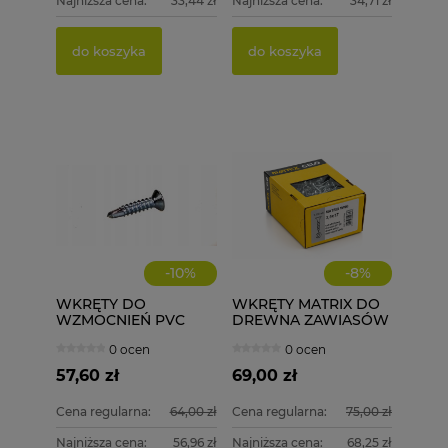
Najniższa cena:
33,44 zł
Najniższa cena:
34,71 zł
do koszyka
do koszyka
-
10
%
-
8
%
WKRĘTY DO
WKRĘTY MATRIX DO
WZMOCNIEŃ PVC
DREWNA ZAWIASÓW
ECOLINE WD 3,9X32
3,5X17 1000 szt.
0 ocen
0 ocen
1000 szt.
57,60 zł
69,00 zł
Cena regularna:
64,00 zł
Cena regularna:
75,00 zł
Najniższa cena:
56,96 zł
Najniższa cena:
68,25 zł