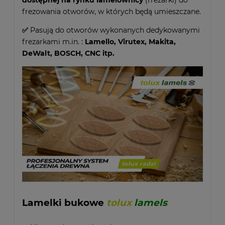
dostępnej na rynku lamelownicy
(frezarki) do
frezowania otworów, w których będą umieszczane.
✅
Pasują do otworów wykonanych dedykowanymi
frezarkami m.in. :
Lamello, Virutex, Makita,
DeWalt, BOSCH, CNC itp.
Lamelki bukowe
tolux
lamels