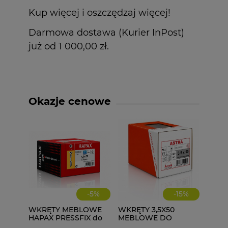
Kup więcej i oszczędzaj więcej!
Darmowa dostawa (Kurier InPost)
już od 1 000,00 zł.
Okazje cenowe
-
5
%
-
15
%
WKRĘTY MEBLOWE
WKRĘTY 3,5X50
HAPAX PRESSFIX do
MEBLOWE DO
łączenia korpusów
DREWNA 500 szt.