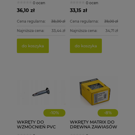
0 ocen
0 ocen
4x50 200 szt.
ściągające
36,10 zł
33,15 zł
Cena regularna:
38,00 zł
Cena regularna:
39,00 zł
Najniższa cena:
33,44 zł
Najniższa cena:
34,71 zł
do koszyka
do koszyka
-
10
%
-
8
%
WKRĘTY DO
WKRĘTY MATRIX DO
WZMOCNIEŃ PVC
DREWNA ZAWIASÓW
ECOLINE WD 3,9X32
3,5X17 1000 szt.