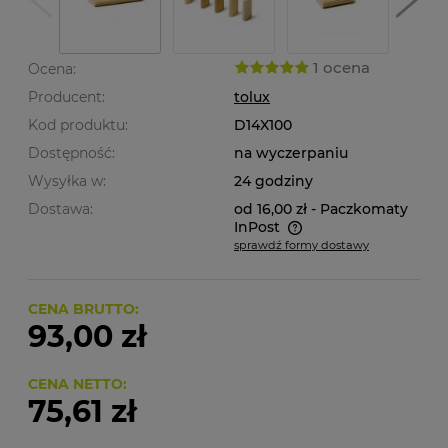
1 ocena
Ocena:
Producent:
tolux
Kod produktu:
D14X100
Dostępność:
na wyczerpaniu
Wysyłka w:
24 godziny
Dostawa:
od 16,00 zł
- Paczkomaty
InPost
sprawdź formy dostawy
Cena nie zawiera ewentualnych kosztów płatności
CENA BRUTTO:
93,00 zł
CENA NETTO:
75,61 zł