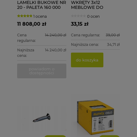
LAMELKI BUKOWE NR
WKRĘTY 3x12
20 - PALETA 160 000
MEBLOWE DO
szt.
DREWNA I PŁYT 1000
1 ocena
0 ocen
szt. ASTRA
11 808,00 zł
33,15 zł
Cena
14 240,00 zł
Cena regularna:
39,00 zł
regularna:
Najniższa cena:
34,71 zł
Najniższa
14 240,00 zł
cena:
do koszyka
powiadom o
dostępności