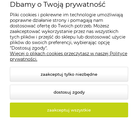
Dbamy o Twoją prywatność
Pliki cookies i pokrewne im technologie umożliwiają
Moje konto
poprawne działanie strony i pomagają nam
dostosować ofertę do Twoich potrzeb. Możesz
zaakceptować wykorzystanie przez nas wszystkich
Płatności i dostawa
tych plików i przejść do sklepu lub dostosować użycie
plików do swoich preferencji, wybierając opcję
"Dostosuj zgody".
Informacje
Więcej o plikach cookies przeczytasz w naszej Polityce
prywatności.
O nas
zaakceptuj tylko niezbędne
dostosuj zgody
© 2026 tolux.pl. Wszelkie prawa zastrzeżone.
zaakceptuj wszystkie
Styl graficzny i aplikacje ShopGadget.pl
Sklep
internetowy Shoper.pl