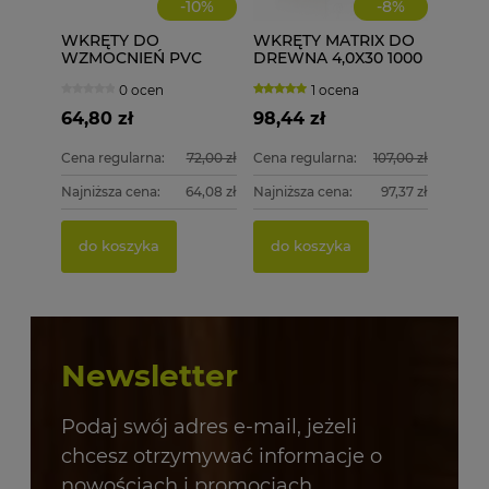
-
10
%
-
8
%
WKRĘTY DO
WKRĘTY MATRIX DO
WZMOCNIEŃ PVC
DREWNA 4,0X30 1000
ECOLINE WD 3,9X38
szt. 4x30
0 ocen
1 ocena
1000 szt.
64,80 zł
98,44 zł
Cena regularna:
72,00 zł
Cena regularna:
107,00 zł
Najniższa cena:
64,08 zł
Najniższa cena:
97,37 zł
do koszyka
do koszyka
Newsletter
Podaj swój adres e-mail, jeżeli
chcesz otrzymywać informacje o
nowościach i promocjach.