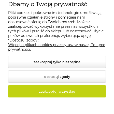
Dbamy o Twoją prywatność
Pliki cookies i pokrewne im technologie umożliwiają
Moje konto
poprawne działanie strony i pomagają nam
dostosować ofertę do Twoich potrzeb. Możesz
zaakceptować wykorzystanie przez nas wszystkich
Płatności i dostawa
tych plików i przejść do sklepu lub dostosować użycie
plików do swoich preferencji, wybierając opcję
"Dostosuj zgody".
Informacje
Więcej o plikach cookies przeczytasz w naszej Polityce
prywatności.
O nas
zaakceptuj tylko niezbędne
dostosuj zgody
© 2026 tolux.pl. Wszelkie prawa zastrzeżone.
zaakceptuj wszystkie
Styl graficzny i aplikacje ShopGadget.pl
Sklep
internetowy Shoper.pl