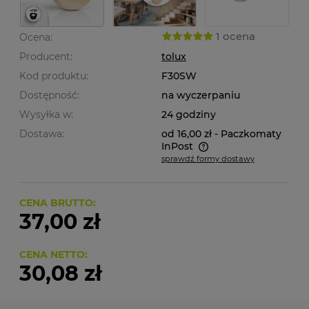
1 ocena
Ocena:
Producent:
tolux
Kod produktu:
F30SW
Dostępność:
na wyczerpaniu
Wysyłka w:
24 godziny
Dostawa:
od 16,00 zł
- Paczkomaty
InPost
sprawdź formy dostawy
Cena nie zawiera ewentualnych kosztów płatności
CENA BRUTTO:
37,00 zł
CENA NETTO:
30,08 zł