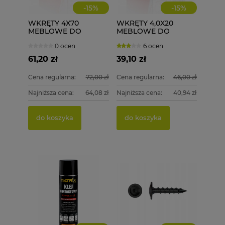
-
15
%
-
15
%
WKRĘTY 4X70
WKRĘTY 4,0X20
MEBLOWE DO
MEBLOWE DO
DREWNA ASTRA 200
DREWNA 1000 szt.
0 ocen
6 ocen
szt.
4x20
61,20 zł
39,10 zł
Cena regularna:
72,00 zł
Cena regularna:
46,00 zł
Najniższa cena:
64,08 zł
Najniższa cena:
40,94 zł
do koszyka
do koszyka