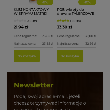
-
8
%
-
10
%
KLEJ KONTAKTOWY
PGB wkręty do
W SPRAYU MATRIX
drewna TALERZOWE
POWER GLUE DO
CZARNE 8x50 mm 50
0 ocen
1 ocena
LAMINATÓW MDF
szt. + BIT
PCV OBRZEŻA
21,94 zł
33,30 zł
Cena regularna:
23,85 zł
Cena regularna:
37,00 zł
Najniższa cena:
23,85 zł
Najniższa cena:
32,56 zł
do koszyka
do koszyka
Newsletter
Podaj swój adres e-mail, jeżeli
chcesz otrzymywać informacje o
nowościach i promocjach.