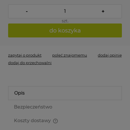
-
+
szt.
do koszyka
zapytaj o produkt
poleć znajomemu
dodaj opinię
dodaj do przechowalni
Opis
Bezpieczeństwo
Koszty dostawy
Cena nie zawiera ewentualnych kosztów płatności