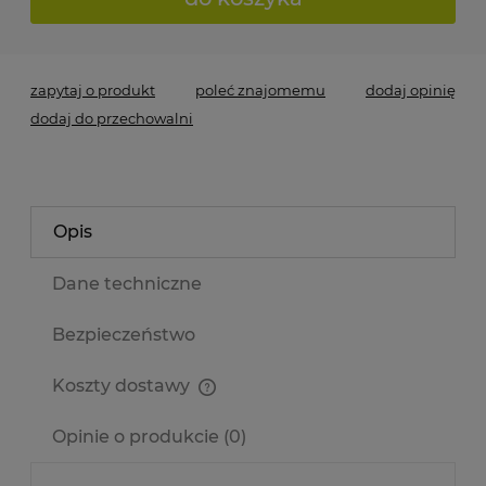
zapytaj o produkt
poleć znajomemu
dodaj opinię
dodaj do przechowalni
Opis
Dane techniczne
Bezpieczeństwo
Koszty dostawy
Cena nie zawiera ewentualnych kosztów płatności
Opinie o produkcie (0)