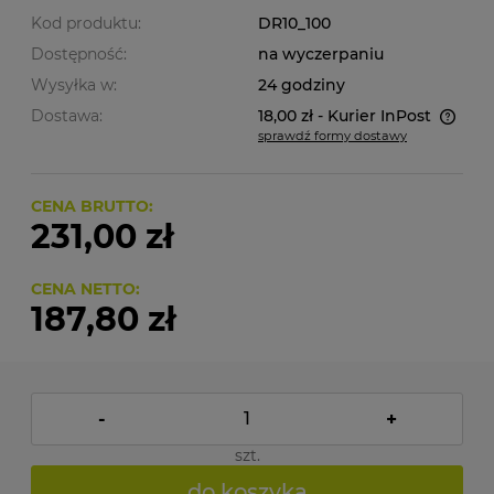
Kod produktu:
DR10_100
Dostępność:
na wyczerpaniu
Wysyłka w:
24 godziny
Dostawa:
18,00 zł
- Kurier InPost
sprawdź formy dostawy
Cena nie zawiera ewentualnych kosztów płatności
CENA BRUTTO:
231,00 zł
CENA NETTO:
187,80 zł
-
+
szt.
do koszyka