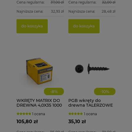
Cena regularna:
37,00 zł
Cena regularna:
32,00 zł
Najniższa cena:
32,93 zł
Najniższa cena:
28,48 zł
do koszyka
do koszyka
-
8
%
-
10
%
WKRĘTY MATRIX DO
PGB wkręty do
DREWNA 4,0X35 1000
drewna TALERZOWE
szt. 4x35
CZARNE 6x40 mm 100
1 ocena
1 ocena
szt. + BIT
105,80 zł
35,10 zł