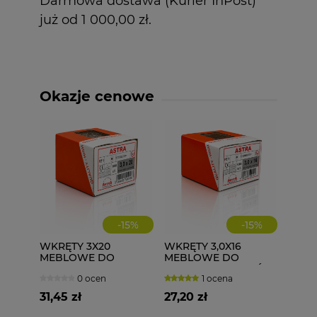
Darmowa dostawa (Kurier InPost)
już od 1 000,00 zł.
Okazje cenowe
-
15
%
-
15
%
WKRĘTY 3X20
WKRĘTY 3,0X16
MEBLOWE DO
MEBLOWE DO
DREWNA I PŁYT 1000
DREWNA ZAWIASÓW
0 ocen
1 ocena
szt. ASTRA
1000 szt. 3x16
31,45 zł
27,20 zł