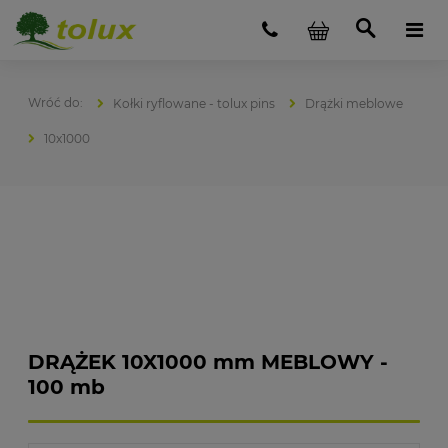
Kołki ryflowane - tolux pins
Drążki meblowe
10x1000
DRĄŻEK 10X1000 mm MEBLOWY -
100 mb