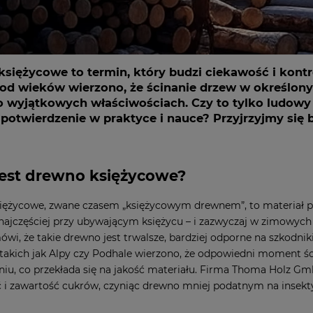
siężycowe to termin, który budzi ciekawość i kontr
 od wieków wierzono, że ścinanie drzew w określon
 wyjątkowych właściwościach. Czy to tylko ludowy
 potwierdzenie w praktyce i nauce? Przyjrzyjmy się 
est drewno księżycowe?
ężycowe, zwane czasem „księżycowym drewnem”, to materiał p
 najczęściej przy ubywającym księżycu – i zazwyczaj w zimowych
ówi, że takie drewno jest trwalsze, bardziej odporne na szkodnik
takich jak Alpy czy Podhale wierzono, że odpowiedni moment śc
iu, co przekłada się na jakość materiału. Firma Thoma Holz Gm
 i zawartość cukrów, czyniąc drewno mniej podatnym na insekty