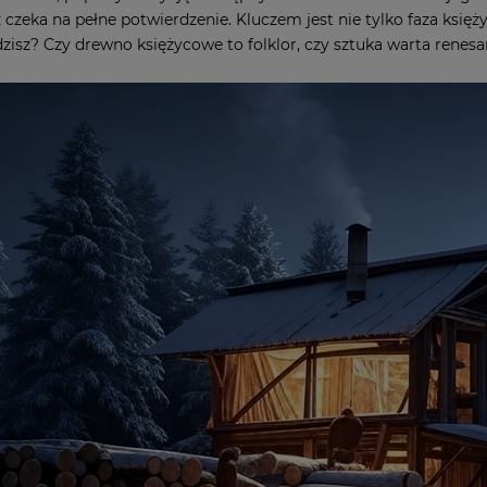
 czeka na pełne potwierdzenie. Kluczem jest nie tylko faza księży
dzisz? Czy drewno księżycowe to folklor, czy sztuka warta renes