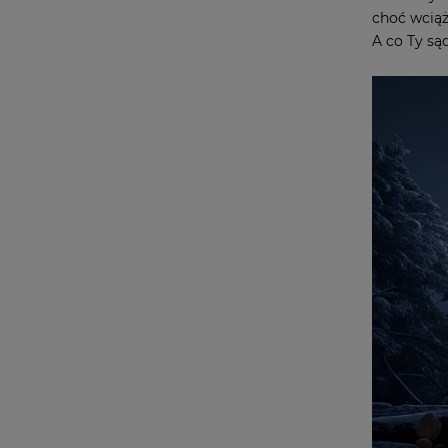
choć wciąż
A co Ty są