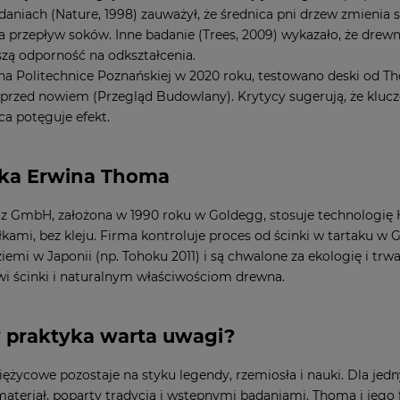
daniach (
Nature
, 1998) zauważył, że średnica pni drzew zmieni
 przepływ soków. Inne badanie (
Trees
, 2009) wykazało, że drew
pszą odporność na odkształcenia.
na Politechnice Poznańskiej w 2020 roku, testowano deski od 
 przed nowiem (
Przegląd Budowlany
). Krytycy sugerują, że klu
ca potęguje efekt.
ka Erwina Thoma
 GmbH, założona w 1990 roku w Goldegg, stosuje technologię 
łkami, bez kleju. Firma kontroluje proces od ścinki w tartaku 
 ziemi w Japonii (np. Tohoku 2011) i są chwalone za ekologię i 
 ścinki i naturalnym właściwościom drewna.
y praktyka warta uwagi?
ężycowe pozostaje na styku legendy, rzemiosła i nauki. Dla jed
materiał, poparty tradycją i wstępnymi badaniami. Thoma i jego