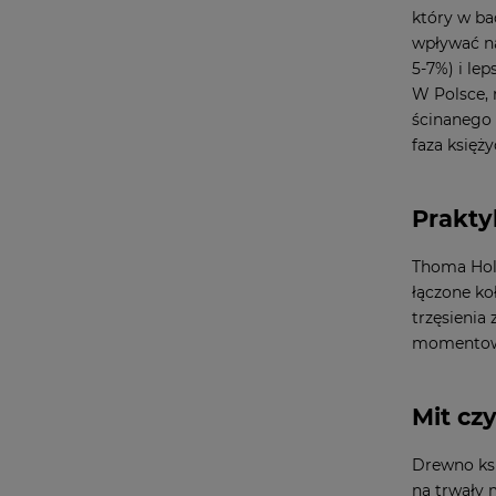
który w ba
wpływać na
5-7%) i le
W Polsce, 
ścinanego
faza księży
Prakty
Thoma Holz
łączone ko
trzęsienia
momentowi
Mit cz
Drewno ksi
na trwały 