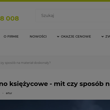
08 008
O FIRMIE
NOWOŚCI
OKAZJE CENOWE
Z
czy sposób na materiał doskonały?
o księżycowe - mit czy sposób n
5
-
artur