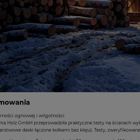
mowania
rności ogniowej i wilgotności
ma Holz GmbH przeprowadziła praktyczne testy na ścianach wy
arstwowe deski łączone kołkami bez kleju). Testy, zweryfikowane m