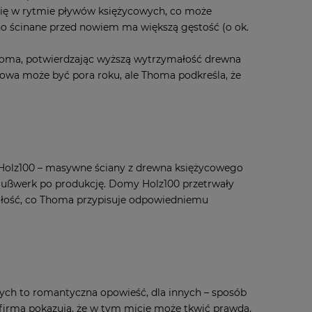
a się w rytmie pływów księżycowych, co może
no ścinane przed nowiem ma większą gęstość (o ok.
Thoma, potwierdzając wyższą wytrzymałość drewna
czowa może być pora roku, ale Thoma podkreśla, że
Holz100 – masywne ściany z drewna księżycowego
w Gußwerk po produkcję. Domy Holz100 przetrwały
trwałość, co Thoma przypisuje odpowiedniemu
nych to romantyczna opowieść, dla innych – sposób
 firma pokazują, że w tym micie może tkwić prawda,