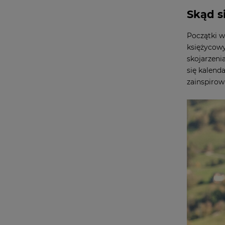
Skąd si
Początki w
księżycowy
skojarzeni
się kalend
zainspirow