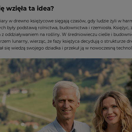
ę wzięła ta idea?
iary w drewno księżycowe sięgają czasów, gdy ludzie żyli w harmo
ch były podstawą rolnictwa, budownictwa i rzemiosła. Księżyc, 
a z oddziaływaniem na rośliny. W średniowieczu cieśle i budow
arzem lunarny, wierząc, że fazy księżyca decydują o strukturze
ał się wiedzą swojego dziadka i przekuł ją w nowoczesną techno