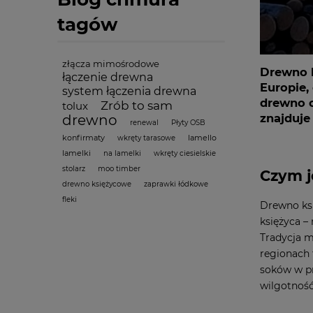
tagów
złącza mimośrodowe
Drewno k
łączenie drewna
Europie,
system łączenia drewna
drewno o
Zrób to sam
tolux
znajduje
drewno
renewal
Płyty OSB
konfirmaty
lamello
wkręty tarasowe
lamelki
na lamelki
wkręty ciesielskie
stolarz
moo timber
Czym j
drewno księżycowe
zaprawki łódkowe
fleki
Drewno ksi
księżyca –
Tradycja m
regionach 
soków w pn
wilgotność